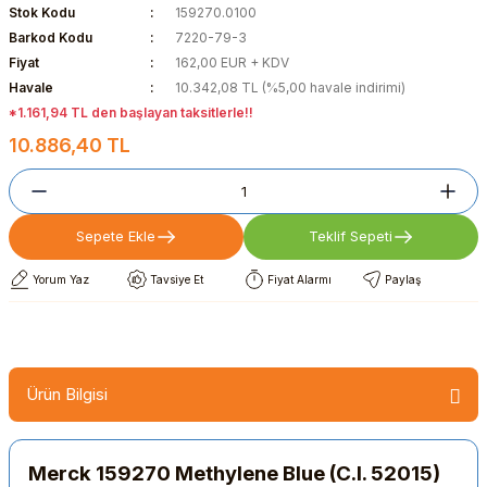
Stok Kodu
159270.0100
Barkod Kodu
7220-79-3
Fiyat
162,00 EUR + KDV
Havale
10.342,08 TL (%5,00 havale indirimi)
*1.161,94 TL den başlayan taksitlerle!!
10.886,40 TL
Sepete Ekle
Teklif Sepeti
Yorum Yaz
Tavsiye Et
Fiyat Alarmı
Paylaş
Ürün Bilgisi
Merck 159270 Methylene Blue (C.I. 52015)