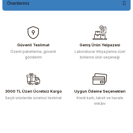
Önerileriniz
Bu ürünün fiyat bilgisi, resim, ürün açıklamalarında ve diğer
konularda yetersiz gördüğünüz noktaları öneri formunu
kullanarak tarafımıza iletebilirsiniz.
Görüş ve önerileriniz için teşekkür ederiz.
Güvenli Teslimat
Geniş Ürün Yelpazesi
Özenli paketleme, güvenli
Laboratuvar ihtiyaçlarına özel
Ürün resmi kalitesiz, bozuk veya görüntülenemiyor.
gönderim
binlerce ürün seçeneği
Ürün açıklamasında eksik bilgiler bulunuyor.
Ürün bilgilerinde hatalar bulunuyor.
Ürün fiyatı diğer sitelerden daha pahalı.
Bu ürüne benzer farklı alternatifler olmalı.
3000 TL Üzeri Ücretsiz Kargo
Uygun Ödeme Seçenekleri
Seçili ürünlerde ücretsiz teslimat
Kredi kartı, taksit ve havale
imkânı
Gönder