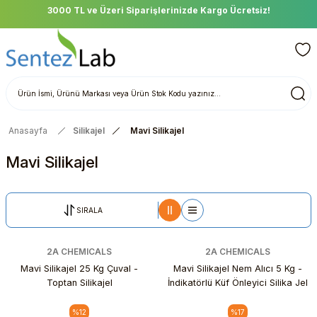
3000 TL ve Üzeri Siparişlerinizde Kargo Ücretsiz!
Anasayfa
Silikajel
Mavi Silikajel
Mavi Silikajel
SIRALA
2A CHEMICALS
2A CHEMICALS
Mavi Silikajel 25 Kg Çuval -
Mavi Silikajel Nem Alıcı 5 Kg -
Toptan Silikajel
İndikatörlü Küf Önleyici Silika Jel
%12
%17