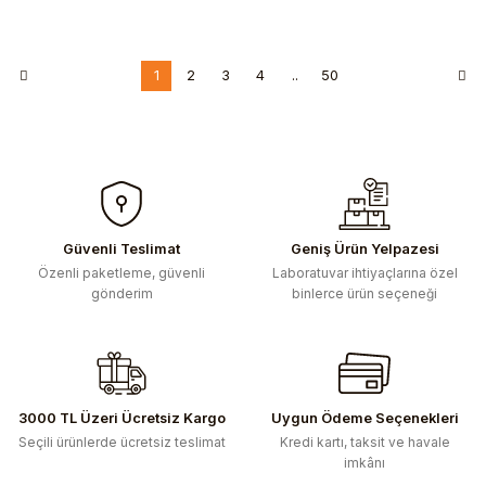
1
2
3
4
..
50
Güvenli Teslimat
Geniş Ürün Yelpazesi
Özenli paketleme, güvenli
Laboratuvar ihtiyaçlarına özel
gönderim
binlerce ürün seçeneği
3000 TL Üzeri Ücretsiz Kargo
Uygun Ödeme Seçenekleri
Seçili ürünlerde ücretsiz teslimat
Kredi kartı, taksit ve havale
imkânı