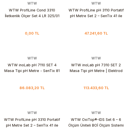
WTW
WTW
WTW ProfiLine Cond 3310
WTW ProfiLine pH 3110 Portatif
İletkenlik Ölçer Set 4 LR 325/01
pH Metre Set 2 – SenTix 41 ile
elektrod ile (Saf su )
0,00 TL
47.241,60 TL
WTW
WTW
WTW inoLab pH 7110 SET 4
WTW inoLab pH 7310 SET 2
Masa Tipi pH Metre - SenTix 81
Masa Tipi pH Metre | Elektrod
Elektrot
Standlı
86.083,20 TL
113.433,60 TL
WTW
WTW
WTW ProfiLine pH 3310 Portatif
WTW OxiTop®-IDS Set 6 – 6
pH Metre Set 2 – SenTix 41 ile
Ölçüm Üniteli BOİ Ölçüm Sistemi