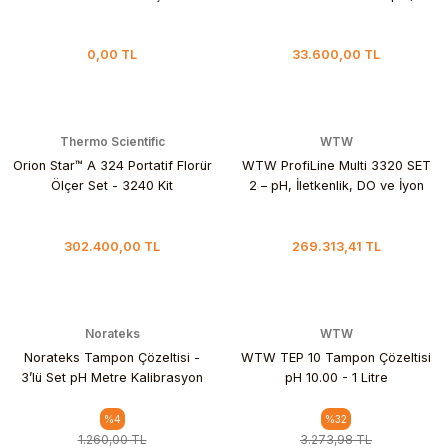
entegre sıcaklık sensörlü
0,00 TL
33.600,00 TL
Thermo Scientific
WTW
Orion Star™ A 324 Portatif Florür
WTW ProfiLine Multi 3320 SET
Ölçer Set - 3240 Kit
2 – pH, İletkenlik, DO ve İyon
Ölçer
302.400,00 TL
269.313,41 TL
Norateks
WTW
Norateks Tampon Çözeltisi -
WTW TEP 10 Tampon Çözeltisi
3’lü Set pH Metre Kalibrasyon
pH 10.00 - 1 Litre
Sıvısı - pH 7.01, pH 4.01 ve pH
10.01
%4
%32
1.260,00 TL
3.273,98 TL