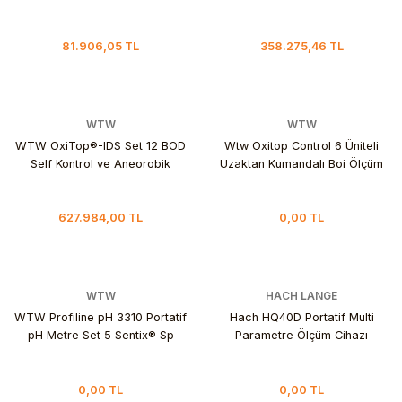
81.906,05 TL
358.275,46 TL
WTW
WTW
WTW OxiTop®-IDS Set 12 BOD
Wtw Oxitop Control 6 Üniteli
Self Kontrol ve Aneorobik
Uzaktan Kumandalı Boi Ölçüm
Bozulma için Ölçüm Sistemi
Cihazı
627.984,00 TL
0,00 TL
WTW
HACH LANGE
WTW Profiline pH 3310 Portatif
Hach HQ40D Portatif Multi
pH Metre Set 5 Sentix® Sp
Parametre Ölçüm Cihazı
Elektrodu İle Gıda Uygulamaları
İçin
0,00 TL
0,00 TL