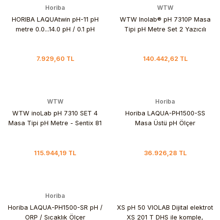
Horiba
WTW
HORIBA LAQUAtwin pH-11 pH
WTW Inolab® pH 7310P Masa
metre 0.0...14.0 pH / 0.1 pH
Tipi pH Metre Set 2 Yazıcılı
7.929,60 TL
140.442,62 TL
WTW
Horiba
WTW inoLab pH 7310 SET 4
Horiba LAQUA-PH1500-SS
Masa Tipi pH Metre - Sentix 81
Masa Üstü pH Ölçer
115.944,19 TL
36.926,28 TL
Horiba
Horiba LAQUA-PH1500-SR pH /
XS pH 50 VIOLAB Dijital elektrot
ORP / Sıcaklık Ölçer
XS 201 T DHS ile komple,