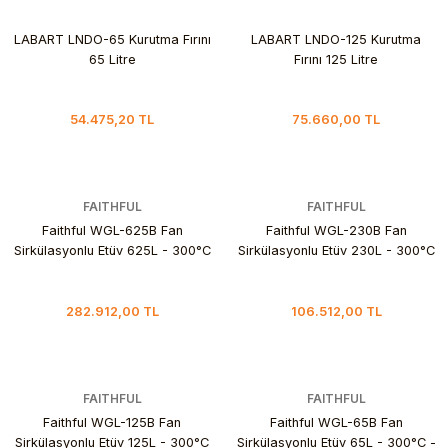
LABART LNDO-65 Kurutma Fırını
LABART LNDO-125 Kurutma
65 Litre
Fırını 125 Litre
54.475,20 TL
75.660,00 TL
FAITHFUL
FAITHFUL
Faithful WGL-625B Fan
Faithful WGL-230B Fan
Sirkülasyonlu Etüv 625L - 300°C
Sirkülasyonlu Etüv 230L - 300°C
- Laboratuvar Fırını
- Laboratuvar Fırını
282.912,00 TL
106.512,00 TL
FAITHFUL
FAITHFUL
Faithful WGL-125B Fan
Faithful WGL-65B Fan
Sirkülasyonlu Etüv 125L - 300°C
Sirkülasyonlu Etüv 65L - 300°C -