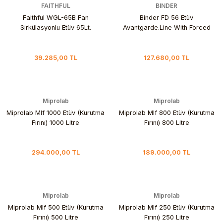
FAITHFUL
BINDER
Faithful WGL-65B Fan
Binder FD 56 Etüv
Sirkülasyonlu Etüv 65Lt.
Avantgarde.Line With Forced
Convection +10 °C... 300 °C / 60
L
39.285,00 TL
127.680,00 TL
Miprolab
Miprolab
Miprolab Mlf 1000 Etüv (Kurutma
Miprolab Mlf 800 Etüv (Kurutma
Fırını) 1000 Litre
Fırını) 800 Litre
294.000,00 TL
189.000,00 TL
Miprolab
Miprolab
Miprolab Mlf 500 Etüv (Kurutma
Miprolab Mlf 250 Etüv (Kurutma
Fırını) 500 Litre
Fırını) 250 Litre