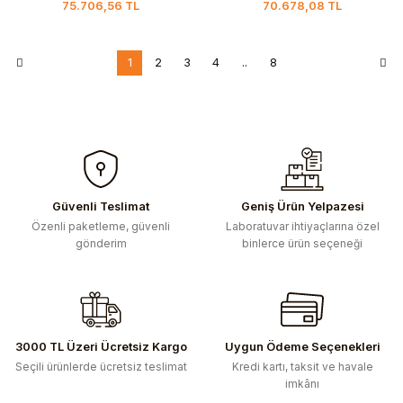
75.706,56 TL
70.678,08 TL
1
2
3
4
..
8
Güvenli Teslimat
Geniş Ürün Yelpazesi
Özenli paketleme, güvenli
Laboratuvar ihtiyaçlarına özel
gönderim
binlerce ürün seçeneği
3000 TL Üzeri Ücretsiz Kargo
Uygun Ödeme Seçenekleri
Seçili ürünlerde ücretsiz teslimat
Kredi kartı, taksit ve havale
imkânı