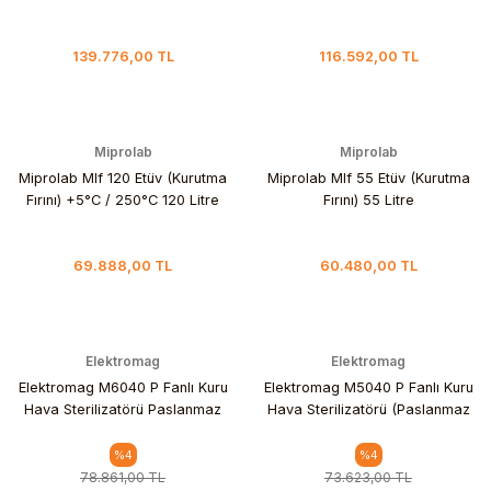
139.776,00 TL
116.592,00 TL
Miprolab
Miprolab
Miprolab Mlf 120 Etüv (Kurutma
Miprolab Mlf 55 Etüv (Kurutma
Fırını) +5°C / 250°C 120 Litre
Fırını) 55 Litre
69.888,00 TL
60.480,00 TL
Elektromag
Elektromag
Elektromag M6040 P Fanlı Kuru
Elektromag M5040 P Fanlı Kuru
Hava Sterilizatörü Paslanmaz
Hava Sterilizatörü (Paslanmaz
Çelik İç Gövdeli
Çelik iç Gövdeli) 100 L / 5
%4
%4
78.861,00 TL
73.623,00 TL