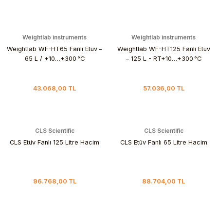
Weightlab instruments
Weightlab instruments
Weightlab WF-HT65 Fanlı Etüv –
Weightlab WF-HT125 Fanlı Etüv
65 L / +10…+300 °C
– 125 L - RT+10…+300 °C
43.068,00 TL
57.036,00 TL
CLS Scientific
CLS Scientific
CLS Etüv Fanlı 125 Litre Hacim
CLS Etüv Fanlı 65 Litre Hacim
96.768,00 TL
88.704,00 TL