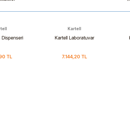
tell
Kartell
 Dispenseri
Kartell Laboratuvar
Dispenser 25 ml
90 TL
7.144,20 TL