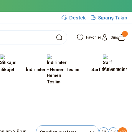
Destek
Sipariş Takip
Favoriler
Giriş
ilikajel
İndirimler - Hemen Teslim
Sarf Malzemeler
oplam 3 ürün
2'li
3'lü
4'lü