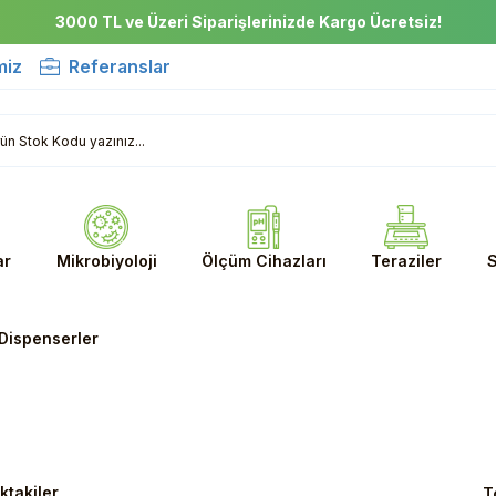
3000 TL ve Üzeri Siparişlerinizde Kargo Ücretsiz!
miz
Referanslar
ar
Mikrobiyoloji
Ölçüm Cihazları
Teraziler
S
Dispenserler
ktakiler
T