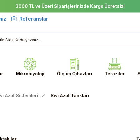
3000 TL ve Üzeri Siparişlerinizde Kargo Ücretsiz!
miz
Referanslar
ar
Mikrobiyoloji
Ölçüm Cihazları
Teraziler
S
vı Azot Sistemleri
Sıvı Azot Tankları
ktakiler
T