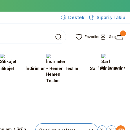
Destek
Sipariş Takip
Favoriler
Giriş
ilikajel
İndirimler - Hemen Teslim
Sarf Malzemeler
oplam 7 ürün
2'li
3'lü
4'lü