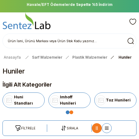
Havale/EFT Ödemelerde Sepette %5 İndirim
Anasayfa
Sarf Malzemeler
Plastik Malzemeler
Huniler
Huniler
İlgili Alt Kategoriler
Huni
Imhoff
Toz Hunileri
Standları
Hunileri
FİLTRELE
SIRALA