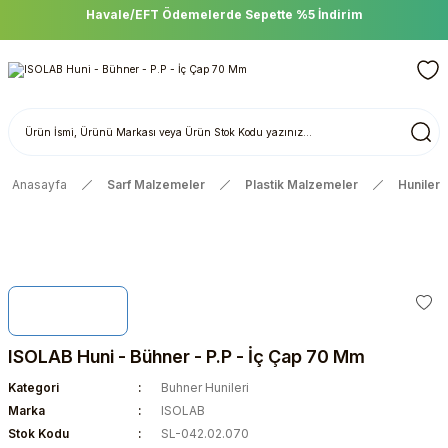
Havale/EFT Ödemelerde Sepette %5 İndirim
Anasayfa
Sarf Malzemeler
Plastik Malzemeler
Huniler
ISOLAB Huni - Bühner - P.P - İç Çap 70 Mm
Kategori
Buhner Hunileri
Marka
ISOLAB
Stok Kodu
SL-042.02.070