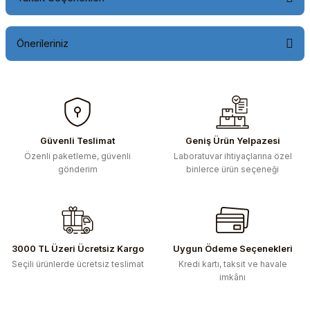
Önerileriniz
Bu ürünün fiyat bilgisi, resim, ürün açıklamalarında ve diğer
konularda yetersiz gördüğünüz noktaları öneri formunu
kullanarak tarafımıza iletebilirsiniz.
Görüş ve önerileriniz için teşekkür ederiz.
Güvenli Teslimat
Geniş Ürün Yelpazesi
Özenli paketleme, güvenli
Laboratuvar ihtiyaçlarına özel
Ürün resmi kalitesiz, bozuk veya görüntülenemiyor.
gönderim
binlerce ürün seçeneği
Ürün açıklamasında eksik bilgiler bulunuyor.
Ürün bilgilerinde hatalar bulunuyor.
Ürün fiyatı diğer sitelerden daha pahalı.
Bu ürüne benzer farklı alternatifler olmalı.
3000 TL Üzeri Ücretsiz Kargo
Uygun Ödeme Seçenekleri
Seçili ürünlerde ücretsiz teslimat
Kredi kartı, taksit ve havale
imkânı