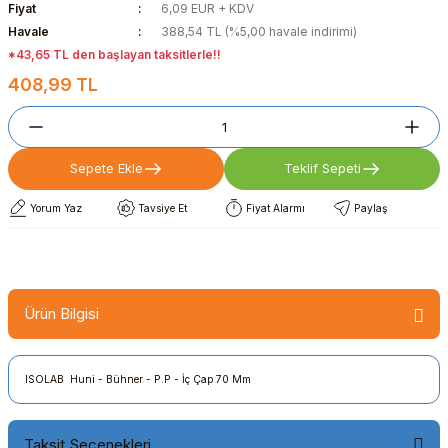
Fiyat
6,09 EUR + KDV
Havale
388,54 TL (%5,00 havale indirimi)
*43,65 TL den başlayan taksitlerle!!
408,99 TL
Sepete Ekle
Teklif Sepeti
Yorum Yaz
Tavsiye Et
Fiyat Alarmı
Paylaş
Ürün Bilgisi
ISOLAB Huni - Bühner - P.P - İç Çap 70 Mm
Taksit Seçenekleri