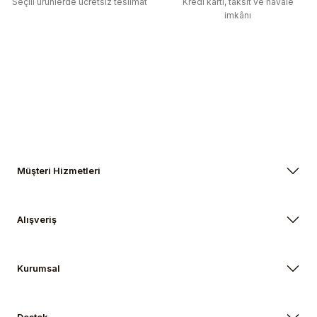
Seçili ürünlerde ücretsiz teslimat
Kredi kartı, taksit ve havale
imkânı
Müşteri Hizmetleri
Alışveriş
Kurumsal