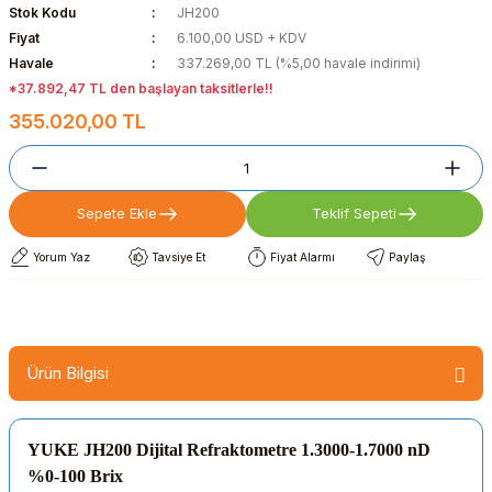
Stok Kodu
JH200
Fiyat
6.100,00 USD + KDV
Havale
337.269,00 TL (%5,00 havale indirimi)
*37.892,47 TL den başlayan taksitlerle!!
355.020,00 TL
Sepete Ekle
Teklif Sepeti
Yorum Yaz
Tavsiye Et
Fiyat Alarmı
Paylaş
Ürün Bilgisi
YUKE JH200 Dijital Refraktometre 1.3000-1.7000 nD
%0-100 Brix