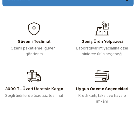
Bu ürünün fiyat bilgisi, resim, ürün açıklamalarında ve diğer
konularda yetersiz gördüğünüz noktaları öneri formunu
kullanarak tarafımıza iletebilirsiniz.
Görüş ve önerileriniz için teşekkür ederiz.
Güvenli Teslimat
Geniş Ürün Yelpazesi
Özenli paketleme, güvenli
Laboratuvar ihtiyaçlarına özel
Ürün resmi kalitesiz, bozuk veya görüntülenemiyor.
gönderim
binlerce ürün seçeneği
Ürün açıklamasında eksik bilgiler bulunuyor.
Ürün bilgilerinde hatalar bulunuyor.
Ürün fiyatı diğer sitelerden daha pahalı.
Bu ürüne benzer farklı alternatifler olmalı.
3000 TL Üzeri Ücretsiz Kargo
Uygun Ödeme Seçenekleri
Seçili ürünlerde ücretsiz teslimat
Kredi kartı, taksit ve havale
imkânı
Gönder