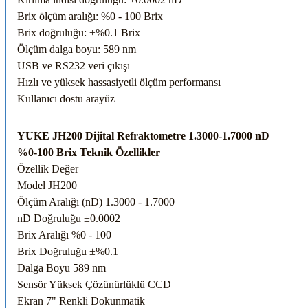
Brix ölçüm aralığı: %0 - 100 Brix
Brix doğruluğu: ±%0.1 Brix
Ölçüm dalga boyu: 589 nm
USB ve RS232 veri çıkışı
Hızlı ve yüksek hassasiyetli ölçüm performansı
Kullanıcı dostu arayüz
YUKE JH200 Dijital Refraktometre 1.3000-1.7000 nD
%0-100 Brix Teknik Özellikler
Özellik
Değer
Model
JH200
Ölçüm Aralığı (nD)
1.3000 - 1.7000
nD Doğruluğu
±0.0002
Brix Aralığı
%0 - 100
Brix Doğruluğu
±%0.1
Dalga Boyu
589 nm
Sensör
Yüksek Çözünürlüklü CCD
Ekran
7" Renkli Dokunmatik