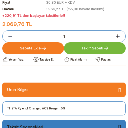
Fiyat
30,80 EUR + KDV
Havale
1.966,27 TL (%5,00 havale indirimi)
*220,91 TL den başlayan taksitlerle!!
2.069,76 TL
Sepete Ekle
Teklif Sepeti
Yorum Yaz
Tavsiye Et
Fiyat Alarmı
Paylaş
Ürün Bilgisi
THETA Xylenol Orange ; ACS Reagent 5G
Taksit Seçenekleri