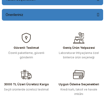
Önerileriniz
Bu ürünün fiyat bilgisi, resim, ürün açıklamalarında ve diğer
konularda yetersiz gördüğünüz noktaları öneri formunu
kullanarak tarafımıza iletebilirsiniz.
Görüş ve önerileriniz için teşekkür ederiz.
Güvenli Teslimat
Geniş Ürün Yelpazesi
Özenli paketleme, güvenli
Laboratuvar ihtiyaçlarına özel
Ürün resmi kalitesiz, bozuk veya görüntülenemiyor.
gönderim
binlerce ürün seçeneği
Ürün açıklamasında eksik bilgiler bulunuyor.
Ürün bilgilerinde hatalar bulunuyor.
Ürün fiyatı diğer sitelerden daha pahalı.
Bu ürüne benzer farklı alternatifler olmalı.
3000 TL Üzeri Ücretsiz Kargo
Uygun Ödeme Seçenekleri
Seçili ürünlerde ücretsiz teslimat
Kredi kartı, taksit ve havale
imkânı