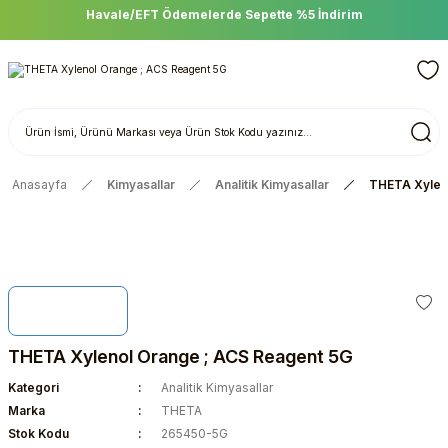
Havale/EFT Ödemelerde Sepette %5 İndirim
Anasayfa
Kimyasallar
Analitik Kimyasallar
THETA Xylen
THETA Xylenol Orange ; ACS Reagent 5G
Kategori
Analitik Kimyasallar
Marka
THETA
Stok Kodu
265450-5G