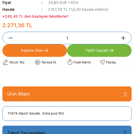
Fiyat
33,80 EUR + KDV
Havale
2.157,79 TL (%5,00 havale indirimi)
*242,43 TL den başlayan taksitlerle!!
2.271,36 TL
Sepete Ekle
Teklif Sepeti
Yorum Yaz
Tavsiye Et
Fiyat Alarmı
Paylaş
Ürün Bilgisi
THETA Starch Soluble ; Extra pure 1KG
Taksit Seçenekleri