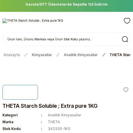
Havale/EFT Ödemelerde Sepette %5 İndirim
Anasayfa
Kimyasallar
Analitik Kimyasallar
THETA Starch
THETA Starch Soluble ; Extra pure 1KG
Kategori
Analitik Kimyasallar
Marka
THETA
Stok Kodu
343330-1KG