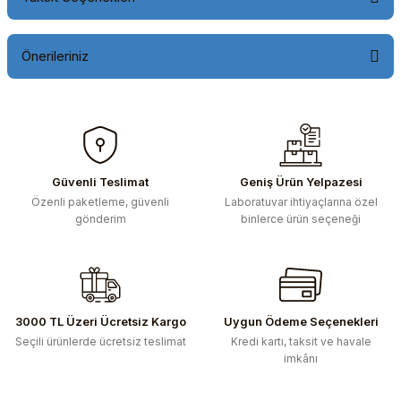
Önerileriniz
Bu ürünün fiyat bilgisi, resim, ürün açıklamalarında ve diğer
konularda yetersiz gördüğünüz noktaları öneri formunu
kullanarak tarafımıza iletebilirsiniz.
Görüş ve önerileriniz için teşekkür ederiz.
Güvenli Teslimat
Geniş Ürün Yelpazesi
Özenli paketleme, güvenli
Laboratuvar ihtiyaçlarına özel
Ürün resmi kalitesiz, bozuk veya görüntülenemiyor.
gönderim
binlerce ürün seçeneği
Ürün açıklamasında eksik bilgiler bulunuyor.
Ürün bilgilerinde hatalar bulunuyor.
Ürün fiyatı diğer sitelerden daha pahalı.
Bu ürüne benzer farklı alternatifler olmalı.
3000 TL Üzeri Ücretsiz Kargo
Uygun Ödeme Seçenekleri
Seçili ürünlerde ücretsiz teslimat
Kredi kartı, taksit ve havale
imkânı