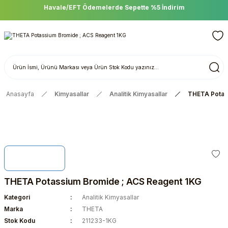
Havale/EFT Ödemelerde Sepette %5 İndirim
Anasayfa
Kimyasallar
Analitik Kimyasallar
THETA Potas
THETA Potassium Bromide ; ACS Reagent 1KG
Kategori
Analitik Kimyasallar
Marka
THETA
Stok Kodu
211233-1KG