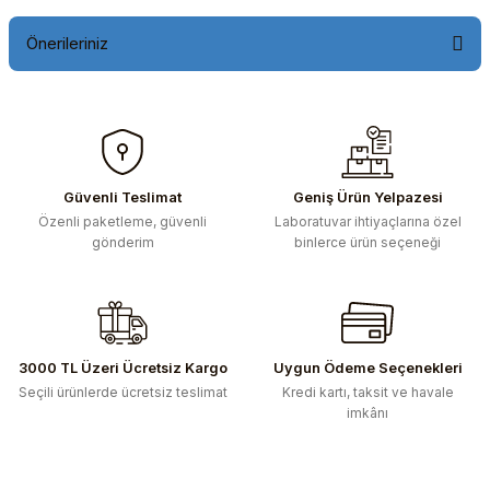
Önerileriniz
Bu ürünün fiyat bilgisi, resim, ürün açıklamalarında ve diğer
konularda yetersiz gördüğünüz noktaları öneri formunu
kullanarak tarafımıza iletebilirsiniz.
Görüş ve önerileriniz için teşekkür ederiz.
Güvenli Teslimat
Geniş Ürün Yelpazesi
Özenli paketleme, güvenli
Laboratuvar ihtiyaçlarına özel
Ürün resmi kalitesiz, bozuk veya görüntülenemiyor.
gönderim
binlerce ürün seçeneği
Ürün açıklamasında eksik bilgiler bulunuyor.
Ürün bilgilerinde hatalar bulunuyor.
Ürün fiyatı diğer sitelerden daha pahalı.
Bu ürüne benzer farklı alternatifler olmalı.
3000 TL Üzeri Ücretsiz Kargo
Uygun Ödeme Seçenekleri
Seçili ürünlerde ücretsiz teslimat
Kredi kartı, taksit ve havale
imkânı