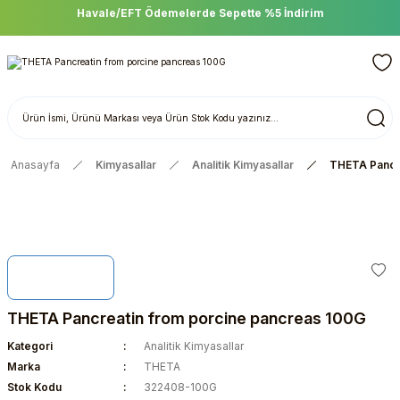
Havale/EFT Ödemelerde Sepette %5 İndirim
Anasayfa
Kimyasallar
Analitik Kimyasallar
THETA Pancre
THETA Pancreatin from porcine pancreas 100G
Kategori
Analitik Kimyasallar
Marka
THETA
Stok Kodu
322408-100G