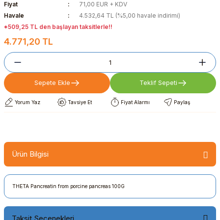
Fiyat
71,00 EUR + KDV
Havale
4.532,64 TL (%5,00 havale indirimi)
*509,25 TL den başlayan taksitlerle!!
4.771,20 TL
Sepete Ekle
Teklif Sepeti
Yorum Yaz
Tavsiye Et
Fiyat Alarmı
Paylaş
Ürün Bilgisi
THETA Pancreatin from porcine pancreas 100G
Taksit Seçenekleri