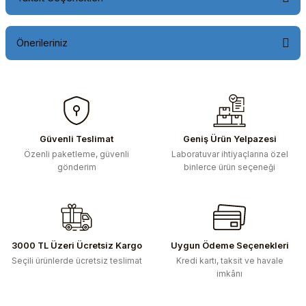
Önerileriniz
Bu ürünün fiyat bilgisi, resim, ürün açıklamalarında ve diğer
konularda yetersiz gördüğünüz noktaları öneri formunu
kullanarak tarafımıza iletebilirsiniz.
Görüş ve önerileriniz için teşekkür ederiz.
Güvenli Teslimat
Geniş Ürün Yelpazesi
Özenli paketleme, güvenli
Laboratuvar ihtiyaçlarına özel
Ürün resmi kalitesiz, bozuk veya görüntülenemiyor.
gönderim
binlerce ürün seçeneği
Ürün açıklamasında eksik bilgiler bulunuyor.
Ürün bilgilerinde hatalar bulunuyor.
Ürün fiyatı diğer sitelerden daha pahalı.
Bu ürüne benzer farklı alternatifler olmalı.
3000 TL Üzeri Ücretsiz Kargo
Uygun Ödeme Seçenekleri
Seçili ürünlerde ücretsiz teslimat
Kredi kartı, taksit ve havale
imkânı