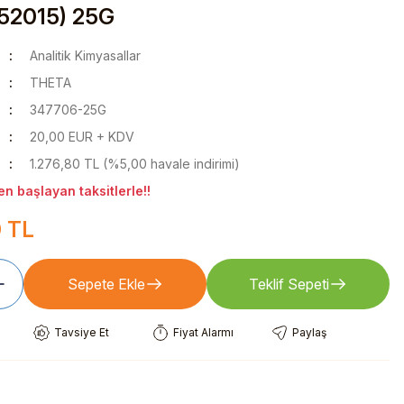
 52015) 25G
Analitik Kimyasallar
THETA
347706-25G
20,00 EUR + KDV
1.276,80 TL (%5,00 havale indirimi)
n başlayan taksitlerle!!
0 TL
Sepete Ekle
Teklif Sepeti
Tavsiye Et
Fiyat Alarmı
Paylaş