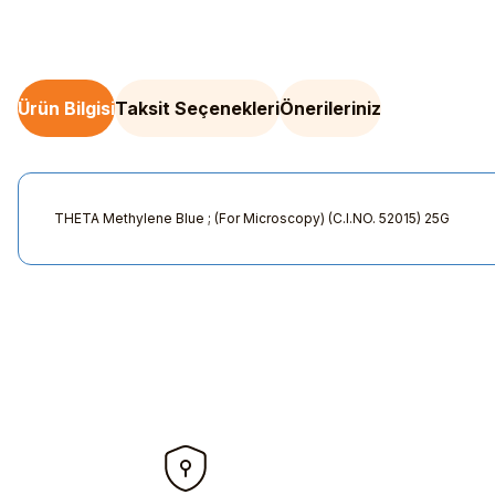
Ürün Bilgisi
Taksit Seçenekleri
Önerileriniz
THETA Methylene Blue ; (For Microscopy) (C.I.NO. 52015) 25G
Bu ürünün fiyat bilgisi, resim, ürün açıklamalarında ve diğer kon
Görüş ve önerileriniz için teşekkür ederiz.
Ürün resmi kalitesiz, bozuk veya görüntülenemiyor.
Ürün açıklamasında eksik bilgiler bulunuyor.
Ürün bilgilerinde hatalar bulunuyor.
Ürün fiyatı diğer sitelerden daha pahalı.