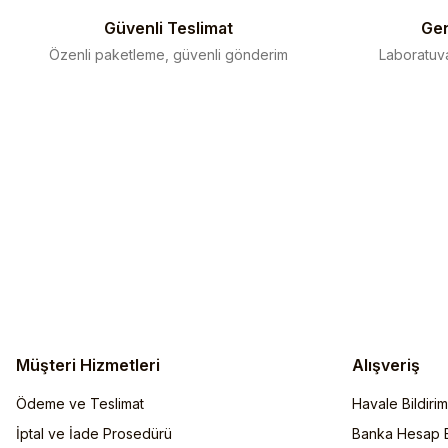
Bu ürüne benzer farklı alternatifler olmalı.
Güvenli Teslimat
Gen
Özenli paketleme, güvenli gönderim
Laboratuva
Müşteri Hizmetleri
Alışveriş
Ödeme ve Teslimat
Havale Bildiri
İptal ve İade Prosedürü
Banka Hesap Bi