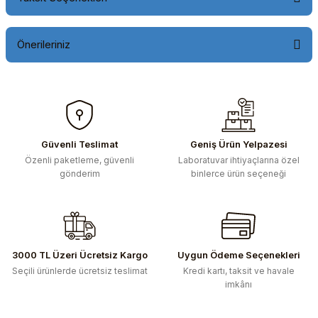
Önerileriniz
Bu ürünün fiyat bilgisi, resim, ürün açıklamalarında ve diğer
konularda yetersiz gördüğünüz noktaları öneri formunu
kullanarak tarafımıza iletebilirsiniz.
Görüş ve önerileriniz için teşekkür ederiz.
Güvenli Teslimat
Geniş Ürün Yelpazesi
Özenli paketleme, güvenli
Laboratuvar ihtiyaçlarına özel
Ürün resmi kalitesiz, bozuk veya görüntülenemiyor.
gönderim
binlerce ürün seçeneği
Ürün açıklamasında eksik bilgiler bulunuyor.
Ürün bilgilerinde hatalar bulunuyor.
Ürün fiyatı diğer sitelerden daha pahalı.
Bu ürüne benzer farklı alternatifler olmalı.
3000 TL Üzeri Ücretsiz Kargo
Uygun Ödeme Seçenekleri
Seçili ürünlerde ücretsiz teslimat
Kredi kartı, taksit ve havale
imkânı