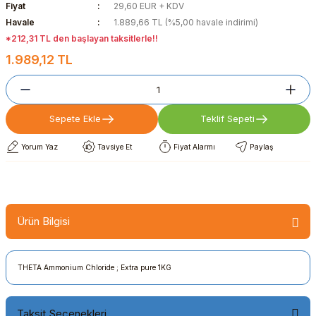
Fiyat
29,60 EUR + KDV
Havale
1.889,66 TL (%5,00 havale indirimi)
*212,31 TL den başlayan taksitlerle!!
1.989,12 TL
Sepete Ekle
Teklif Sepeti
Yorum Yaz
Tavsiye Et
Fiyat Alarmı
Paylaş
Ürün Bilgisi
THETA Ammonium Chloride ; Extra pure 1KG
Taksit Seçenekleri