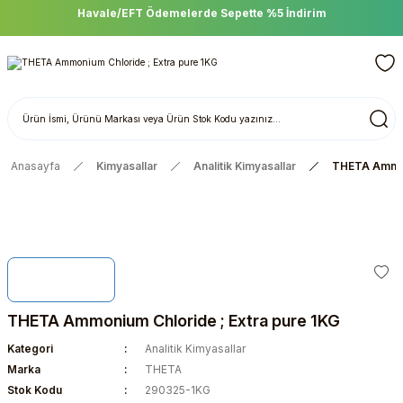
Havale/EFT Ödemelerde Sepette %5 İndirim
Anasayfa
Kimyasallar
Analitik Kimyasallar
THETA Ammoni
THETA Ammonium Chloride ; Extra pure 1KG
Kategori
Analitik Kimyasallar
Marka
THETA
Stok Kodu
290325-1KG