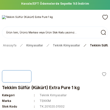
DLAB Scientific Ürünlerinde Sepette %15 İndirim
Anasayfa
Kimyasallar
Teknik Kimyasallar
Tekkim Sülfür 
Tekkim Sülfür (Kükürt) Extra Pure 1 kg
Kategori
Teknik Kimyasallar
Marka
TEKKİM
Stok Kodu
TK.201020.01002