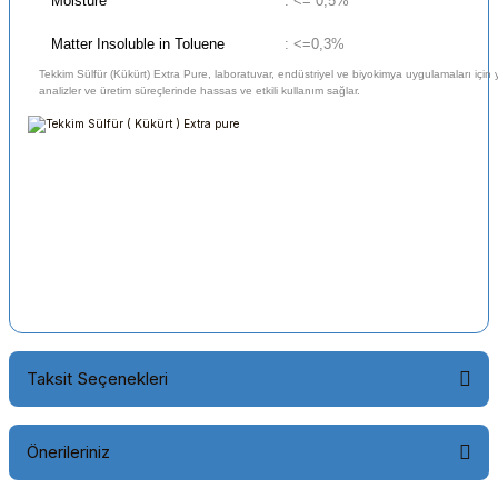
Moisture
: <= 0,5%
Matter Insoluble in Toluene
: <=0,3%
Tekkim Sülfür (Kükürt) Extra Pure, laboratuvar, endüstriyel ve biyokimya uygulamaları için yü
analizler ve üretim süreçlerinde hassas ve etkili kullanım sağlar.
Taksit Seçenekleri
Önerileriniz