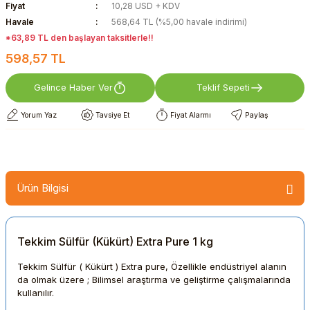
Fiyat
10,28 USD + KDV
Havale
568,64 TL (%5,00 havale indirimi)
*63,89 TL den başlayan taksitlerle!!
598,57 TL
Gelince Haber Ver
Teklif Sepeti
Yorum Yaz
Tavsiye Et
Fiyat Alarmı
Paylaş
Ürün Bilgisi
Tekkim Sülfür (Kükürt) Extra Pure 1 kg
Tekkim Sülfür ( Kükürt ) Extra pure, Özellikle endüstriyel alanın
da olmak üzere ; Bilimsel araştırma ve geliştirme çalışmalarında
kullanılır.