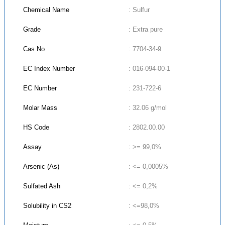
Chemical Name
: Sulfur
Grade
: Extra pure
Cas No
: 7704-34-9
EC Index Number
: 016-094-00-1
EC Number
: 231-722-6
Molar Mass
: 32.06 g/mol
HS Code
: 2802.00.00
Assay
: >= 99,0%
Arsenic (As)
: <= 0,0005%
Sulfated Ash
: <= 0,2%
Solubility in CS2
: <=98,0%