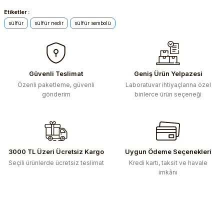
Etiketler :
Bu ürünün fiyat bilgisi, resim, ürün açıklamalarında ve diğer
konularda yetersiz gördüğünüz noktaları öneri formunu
sülfür
sülfür nedir
sülfür sembolü
kullanarak tarafımıza iletebilirsiniz.
Görüş ve önerileriniz için teşekkür ederiz.
Ürün resmi kalitesiz, bozuk veya görüntülenemiyor.
Güvenli Teslimat
Geniş Ürün Yelpazesi
Ürün açıklamasında eksik bilgiler bulunuyor.
Özenli paketleme, güvenli
Laboratuvar ihtiyaçlarına özel
gönderim
binlerce ürün seçeneği
Ürün bilgilerinde hatalar bulunuyor.
Ürün fiyatı diğer sitelerden daha pahalı.
Bu ürüne benzer farklı alternatifler olmalı.
3000 TL Üzeri Ücretsiz Kargo
Uygun Ödeme Seçenekleri
Seçili ürünlerde ücretsiz teslimat
Kredi kartı, taksit ve havale
imkânı
Gönder