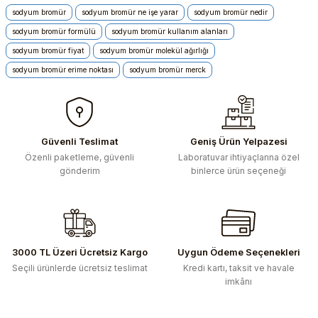
konularda yetersiz gördüğünüz noktaları öneri formunu
sodyum bromür
sodyum bromür ne işe yarar
sodyum bromür nedir
kullanarak tarafımıza iletebilirsiniz.
sodyum bromür formülü
sodyum bromür kullanım alanları
Görüş ve önerileriniz için teşekkür ederiz.
sodyum bromür fiyat
sodyum bromür molekül ağırlığı
sodyum bromür erime noktası
sodyum bromür merck
Ürün resmi kalitesiz, bozuk veya görüntülenemiyor.
Ürün açıklamasında eksik bilgiler bulunuyor.
Ürün bilgilerinde hatalar bulunuyor.
Ürün fiyatı diğer sitelerden daha pahalı.
Güvenli Teslimat
Geniş Ürün Yelpazesi
Bu ürüne benzer farklı alternatifler olmalı.
Özenli paketleme, güvenli
Laboratuvar ihtiyaçlarına özel
gönderim
binlerce ürün seçeneği
Gönder
3000 TL Üzeri Ücretsiz Kargo
Uygun Ödeme Seçenekleri
Seçili ürünlerde ücretsiz teslimat
Kredi kartı, taksit ve havale
imkânı