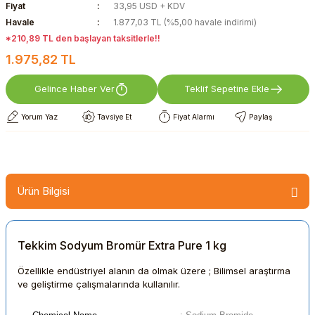
Fiyat
33,95 USD + KDV
Havale
1.877,03 TL (%5,00 havale indirimi)
*210,89 TL den başlayan taksitlerle!!
1.975,82 TL
Gelince Haber Ver
Teklif Sepetine Ekle
Yorum Yaz
Tavsiye Et
Fiyat Alarmı
Paylaş
Ürün Bilgisi
Tekkim Sodyum Bromür Extra Pure 1 kg
Özellikle endüstriyel alanın da olmak üzere ; Bilimsel araştırma
ve geliştirme çalışmalarında kullanılır.