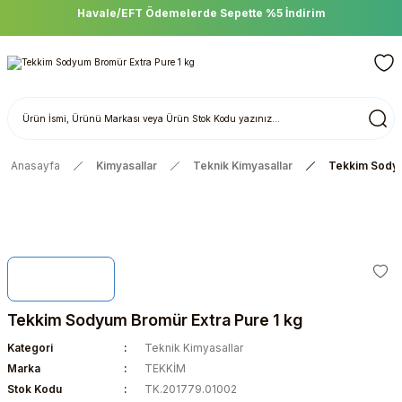
Havale/EFT Ödemelerde Sepette %5 İndirim
Anasayfa
Kimyasallar
Teknik Kimyasallar
Tekkim Sodyu
Tekkim Sodyum Bromür Extra Pure 1 kg
Kategori
Teknik Kimyasallar
Marka
TEKKİM
Stok Kodu
TK.201779.01002