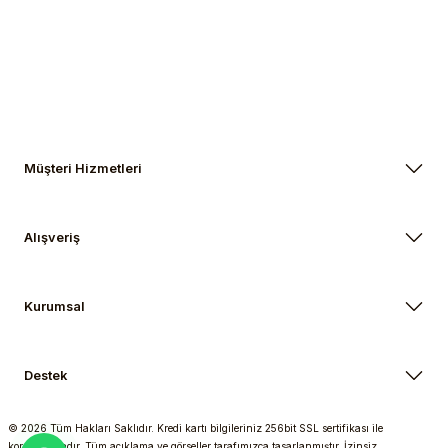
Müşteri Hizmetleri
Alışveriş
Kurumsal
Destek
© 2026 Tüm Hakları Saklıdır. Kredi kartı bilgileriniz 256bit SSL sertifikası ile
korunmaktadır. Tüm açıklama ve görseller tarafımızca tasarlanmıştır. İzinsiz