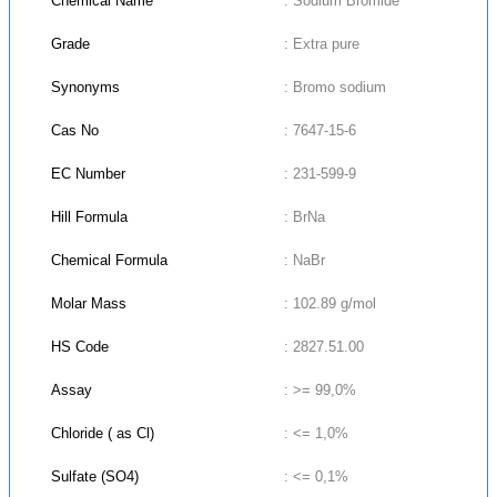
Chemical Name
: Sodium Bromide
Grade
: Extra pure
Synonyms
: Bromo sodium
Cas No
: 7647-15-6
EC Number
: 231-599-9
Hill Formula
: BrNa
Chemical Formula
: NaBr
Molar Mass
: 102.89 g/mol
HS Code
: 2827.51.00
Assay
: >= 99,0%
Chloride ( as Cl)
: <= 1,0%
Sulfate (SO4)
: <= 0,1%