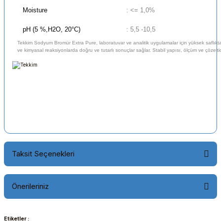
Moisture
: <= 1,0%
pH (5 %,H2O, 20°C)
: 5,5 -10,5
Tekkim Sodyum Bromür Extra Pure, laboratuvar ve analitik uygulamalar için yüksek saflıkta 
ve kimyasal reaksiyonlarda doğru ve tutarlı sonuçlar sağlar. Stabil yapısı, ölçüm ve çözelti
Taksit Seçenekleri
Önerileriniz
Etiketler :
Bu ürünün fiyat bilgisi, resim, ürün açıklamalarında ve diğer