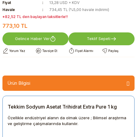
Fiyat
13,28 USD + KDV
Havale
734,45 TL (%5,00 havale indirimi)
*82,52 TL den başlayan taksitlerle!!
773,10 TL
Gelince Haber Ver
Teklif Sepeti
Yorum Yaz
Tavsiye Et
Fiyat Alarmı
Paylaş
Ürün Bilgisi
Tekkim Sodyum Asetat Trihidrat Extra Pure 1 kg
Özellikle endüstriyel alanın da olmak üzere ; Bilimsel araştırma
ve geliştirme çalışmalarında kullanılır.