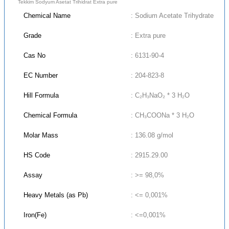
Tekkim Sodyum Asetat Trihidrat Extra pure
Chemical Name
: Sodium Acetate Trihydrate
Grade
: Extra pure
Cas No
: 6131-90-4
EC Number
: 204-823-8
Hill Formula
: C₂H₃NaO₂ * 3 H₂O
Chemical Formula
: CH₃COONa * 3 H₂O
Molar Mass
: 136.08 g/mol
HS Code
: 2915.29.00
Assay
: >= 98,0%
Heavy Metals (as Pb)
: <= 0,001%
Iron(Fe)
: <=0,001%