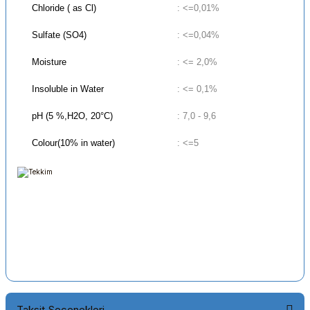
Chloride ( as Cl)
: <=0,01%
Sulfate (SO4)
: <=0,04%
Moisture
: <= 2,0%
Insoluble in Water
: <= 0,1%
pH (5 %,H2O, 20°C)
: 7,0 - 9,6
Colour(10% in water)
: <=5
Taksit Seçenekleri