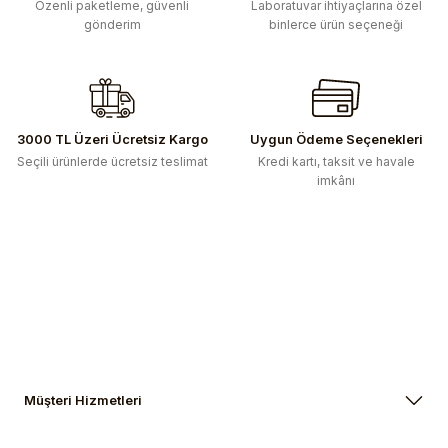
Özenli paketleme, güvenli
Laboratuvar ihtiyaçlarına özel
gönderim
binlerce ürün seçeneği
Bu ürüne benzer farklı alternatifler olmalı.
3000 TL Üzeri Ücretsiz Kargo
Uygun Ödeme Seçenekleri
Gönder
Seçili ürünlerde ücretsiz teslimat
Kredi kartı, taksit ve havale
imkânı
Müşteri Hizmetleri