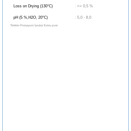
Loss on Drying (130°C)
: <= 0,5 %
pH (5 %,H2O, 20°C)
: 5,0 - 8,0
Tekkim Potasyum İyodat Extra pure