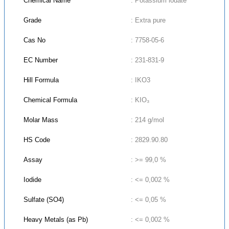
Chemical Name
: Potassium iodate
Grade
: Extra pure
Cas No
: 7758-05-6
EC Number
: 231-831-9
Hill Formula
: IKO3
Chemical Formula
: KIO₃
Molar Mass
: 214 g/mol
HS Code
: 2829.90.80
Assay
: >= 99,0 %
Iodide
: <= 0,002 %
Sulfate (SO4)
: <= 0,05 %
Heavy Metals (as Pb)
: <= 0,002 %