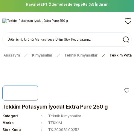
DLAB Scientific Ürünlerinde Sepette %15 İndirim
Anasayfa
Kimyasallar
Teknik Kimyasallar
Tekkim Potas
Tekkim Potasyum İyodat Extra Pure 250 g
Kategori
Teknik Kimyasallar
Marka
TEKKİM
Stok Kodu
TK.200981.00252