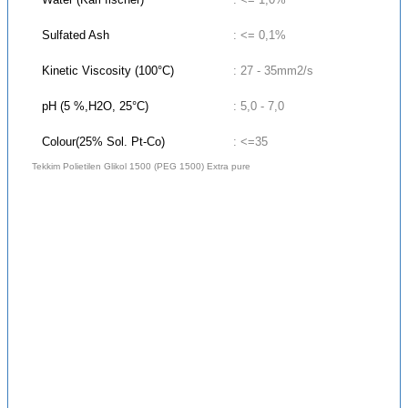
Sulfated Ash
: <= 0,1%
Kinetic Viscosity (100°C)
: 27 - 35mm2/s
pH (5 %,H2O, 25°C)
: 5,0 - 7,0
Colour(25% Sol. Pt-Co)
: <=35
Tekkim Polietilen Glikol 1500 (PEG 1500) Extra pure