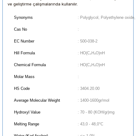
ve geliştirme çalışmalarında kullanılır.
Synonyms
: Polyglycol, Polyethylene oxide
Cas No
:
EC Number
: 500-038-2
Hill Formula
: HO(C₂H₄O)nH
Chemical Formula
: HO(C₂H₄O)nH
Molar Mass
:
HS Code
: 3404.20.00
Average Molecular Weight
: 1400-1600gr/mol
Hydroxyl Value
: 70 - 80 (KOH/gr)mg
Melting Range
: 43,0 - 48,0°C
Water (Karl fischer)
: <= 1,0%