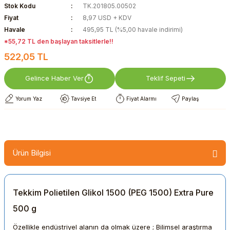
Stok Kodu
TK.201805.00502
Fiyat
8,97 USD + KDV
Havale
495,95 TL (%5,00 havale indirimi)
*55,72 TL den başlayan taksitlerle!!
522,05 TL
Gelince Haber Ver
Teklif Sepeti
Yorum Yaz
Tavsiye Et
Fiyat Alarmı
Paylaş
Ürün Bilgisi
Tekkim Polietilen Glikol 1500 (PEG 1500) Extra Pure
500 g
Özellikle endüstriyel alanın da olmak üzere ; Bilimsel araştırma