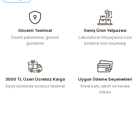
Görüş ve önerileriniz için teşekkür ederiz.
Ürün resmi kalitesiz, bozuk veya görüntülenemiyor.
Ürün açıklamasında eksik bilgiler bulunuyor.
Güvenli Teslimat
Geniş Ürün Yelpazesi
Ürün bilgilerinde hatalar bulunuyor.
Özenli paketleme, güvenli
Laboratuvar ihtiyaçlarına özel
gönderim
binlerce ürün seçeneği
Ürün fiyatı diğer sitelerden daha pahalı.
Bu ürüne benzer farklı alternatifler olmalı.
3000 TL Üzeri Ücretsiz Kargo
Uygun Ödeme Seçenekleri
Seçili ürünlerde ücretsiz teslimat
Kredi kartı, taksit ve havale
imkânı
Gönder