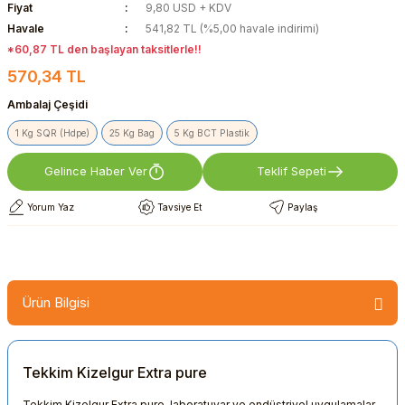
Fiyat
9,80 USD + KDV
Havale
541,82 TL (%5,00 havale indirimi)
*60,87 TL den başlayan taksitlerle!!
570,34 TL
Ambalaj Çeşidi
1 Kg SQR (Hdpe)
25 Kg Bag
5 Kg BCT Plastik
Gelince Haber Ver
Teklif Sepeti
Yorum Yaz
Tavsiye Et
Paylaş
Ürün Bilgisi
Tekkim Kizelgur Extra pure
Tekkim Kizelgur Extra pure, laboratuvar ve endüstriyel uygulamalar