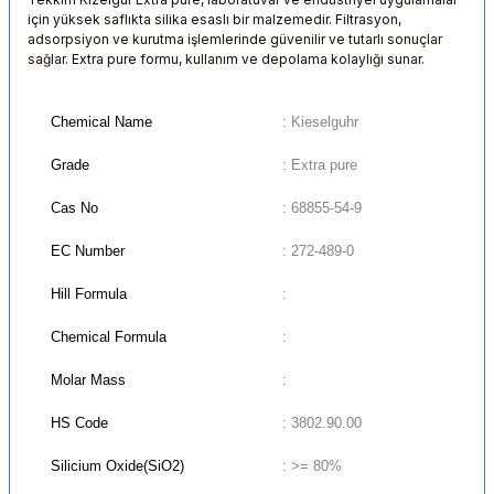
için yüksek saflıkta silika esaslı bir malzemedir. Filtrasyon,
adsorpsiyon ve kurutma işlemlerinde güvenilir ve tutarlı sonuçlar
sağlar. Extra pure formu, kullanım ve depolama kolaylığı sunar.
Chemical Name
: Kieselguhr
Grade
: Extra pure
Cas No
: 68855-54-9
EC Number
: 272-489-0
Hill Formula
:
Chemical Formula
:
Molar Mass
:
HS Code
: 3802.90.00
Silicium Oxide(SiO2)
: >= 80%