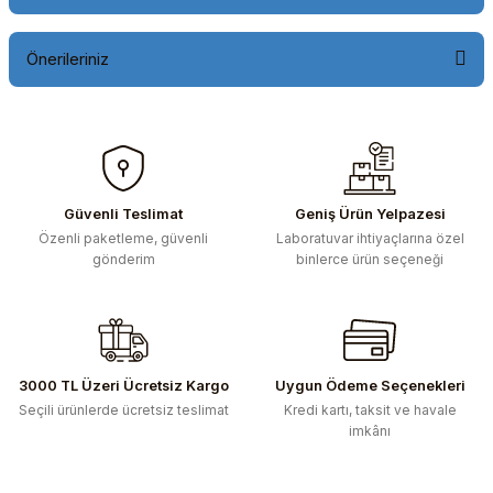
Önerileriniz
Bu ürünün fiyat bilgisi, resim, ürün açıklamalarında ve diğer
konularda yetersiz gördüğünüz noktaları öneri formunu
kullanarak tarafımıza iletebilirsiniz.
Görüş ve önerileriniz için teşekkür ederiz.
Güvenli Teslimat
Geniş Ürün Yelpazesi
Özenli paketleme, güvenli
Laboratuvar ihtiyaçlarına özel
Ürün resmi kalitesiz, bozuk veya görüntülenemiyor.
gönderim
binlerce ürün seçeneği
Ürün açıklamasında eksik bilgiler bulunuyor.
Ürün bilgilerinde hatalar bulunuyor.
Ürün fiyatı diğer sitelerden daha pahalı.
Bu ürüne benzer farklı alternatifler olmalı.
3000 TL Üzeri Ücretsiz Kargo
Uygun Ödeme Seçenekleri
Seçili ürünlerde ücretsiz teslimat
Kredi kartı, taksit ve havale
imkânı