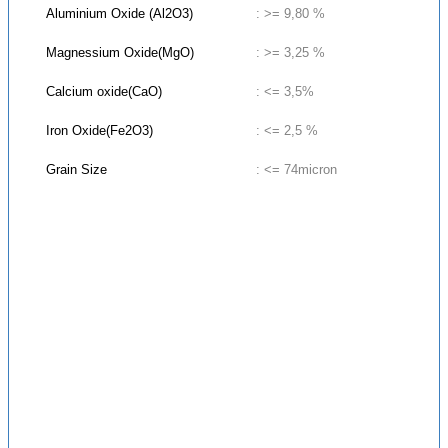
Aluminium Oxide (Al2O3)
: >= 9,80 %
Magnessium Oxide(MgO)
: >= 3,25 %
Calcium oxide(CaO)
: <= 3,5%
Iron Oxide(Fe2O3)
: <= 2,5 %
Grain Size
: <= 74micron