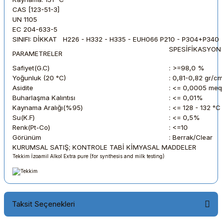
CAS [123-51-3]
UN 1105
EC 204-633-5
SINIFI: DİKKAT H226 - H332 - H335 - EUH066 P210 - P304+P340
SPESİFİKAS
PARAMETRELER
Safiyet(G.C)
: >=98,0 %
Yoğunluk (20 °C)
: 0,81-0,82 gr/c
Asidite
: <= 0,0005 meq
Buharlaşma Kalıntısı
: <= 0,01%
Kaynama Aralığı(%95)
: <= 128 - 132 °
Su(K.F)
: <= 0,5%
Renk(Pt-Co)
: <=10
Görünüm
: Berrak/Clear
KURUMSAL SATIŞ; KONTROLE TABİ KİMYASAL MADDELER
Tekkim İzoamil Alkol Extra pure (for synthesis and milk testing)
Taksit Seçenekleri