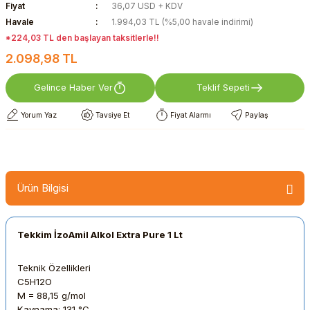
Fiyat
36,07 USD + KDV
Havale
1.994,03 TL (%5,00 havale indirimi)
*224,03 TL den başlayan taksitlerle!!
2.098,98 TL
Gelince Haber Ver
Teklif Sepeti
Yorum Yaz
Tavsiye Et
Fiyat Alarmı
Paylaş
Ürün Bilgisi
Tekkim İzoAmil Alkol Extra Pure 1 Lt
Teknik Özellikleri
C5H12O
M = 88,15 g/mol
Kaynama: 131 °C