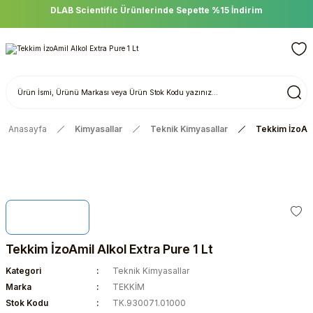
DLAB Scientific Ürünlerinde Sepette %15 İndirim
Anasayfa
Kimyasallar
Teknik Kimyasallar
Tekkim İzoAmil
Tekkim İzoAmil Alkol Extra Pure 1 Lt
Kategori
Teknik Kimyasallar
Marka
TEKKİM
Stok Kodu
TK.930071.01000