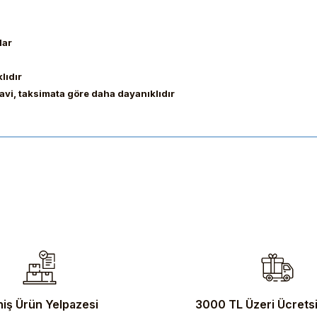
lar
lıdır
vi, taksimata göre daha dayanıklıdır
ularda yetersiz gördüğünüz noktaları öneri formunu kullanarak tarafımıza 
iş Ürün Yelpazesi
3000 TL Üzeri Ücrets