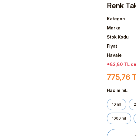
Renk Tak
Kategori
Marka
Stok Kodu
Fiyat
Havale
*82,80 TL den
775,76 
Hacim mL
10 ml
2
1000 ml