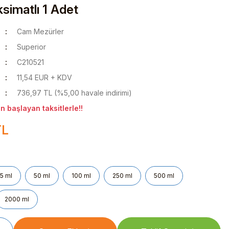
simatlı 1 Adet
Cam Mezürler
Superior
C210521
11,54 EUR + KDV
736,97 TL (%5,00 havale indirimi)
 başlayan taksitlerle!!
TL
5 ml
50 ml
100 ml
250 ml
500 ml
2000 ml