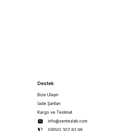
Destek
Bize Ulaşın
İade Şartları
Kargo ve Teslimat
info@sentezlab.com
0(850) 307 83 98