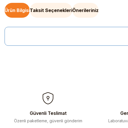
Ürün Bilgisi
Taksit Seçenekleri
Önerileriniz
Bu ürünün fiyat bilgisi, resim, ürün açıklamalarında ve diğer kon
Görüş ve önerileriniz için teşekkür ederiz.
Ürün resmi kalitesiz, bozuk veya görüntülenemiyor.
Ürün açıklamasında eksik bilgiler bulunuyor.
Ürün bilgilerinde hatalar bulunuyor.
Ürün fiyatı diğer sitelerden daha pahalı.
Bu ürüne benzer farklı alternatifler olmalı.
Güvenli Teslimat
Gen
Özenli paketleme, güvenli gönderim
Laboratuva