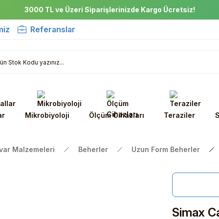
3000 TL ve Üzeri Siparişlerinizde Kargo Ücretsiz!
miz
Referanslar
ar
Mikrobiyoloji
Ölçüm Cihazları
Teraziler
S
var Malzemeleri
Beherler
Uzun Form Beherler
Simax C