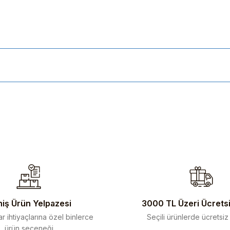
ularda yetersiz gördüğünüz noktaları öneri formunu kullanarak tarafımıza 
iş Ürün Yelpazesi
3000 TL Üzeri Ücrets
r ihtiyaçlarına özel binlerce
Seçili ürünlerde ücretsiz
ürün seçeneği