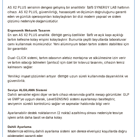
tartı
AS X2 PLUS serisinin dengesi gelişmiş bir analitiktir
SYNERGY LAB hattının
cihazı. AS X2 PLUS, güvenilirliği, hassasiyeti ve ölçümün doğruluğunu garanti
eden ve günlük operasyonları kolaylaştıran bir dizi modern yapısal ve sistem
çözümü nedeniyle olağanüstüdür.
Ergonomik Mekanik Tasarım
denge
tartı
En son AS X2 PLUS analitik
geniş özellikler
ve açık kapı açıklığı
tartım kefesine kolay erişimi kolaylaştırır. Bununla çeşitli boyutlarda laboratuvar
camı kullanmak mümkündür. Yeni alüminyum taban tartım sistemi stabilitesi için
bir garantidir.
Dual-CLICK sistemi, tartım odasının aletsiz montajına ve sökülmesine izin verir
ve tartım odacığı bölmeleri (jantsız) için özel bir kılavuz tasarımı, cihazın temiz
kalmasını sağlar.
denge
Yenilikçi inşaat çözümleri artıyor
uzun süreli kullanımda dayanıklılık ve
güvenilirlik.
Seviye ALGILAMA Sistemi
Dahili sensörler eğimi ölçer ve tartı cihazı ekranında grafik mesajı görüntüler. GLP
ve GMP'ye uygun olarak, LevelSENSING sistemi ayarlamayı basitleştirir,
seviyenin sürekli kontrolünü sağlar ve sapmalar hakkında bilgi verir.
Ayarlanabilir destek noktalarının (2 nokta) azaltılmış olması nedeniyle tesviye
işlemi artık daha basit ve daha kolay.
Dahili Ayarlama
Modernize edilmiş dahili ayarlama sistemi son derece elverişsiz koşullarda doğru
göstergeleri garanti eder.