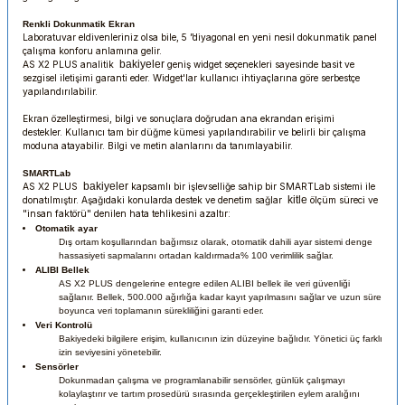
Renkli Dokunmatik Ekran
Laboratuvar eldivenleriniz olsa bile, 5 ”diyagonal en yeni nesil dokunmatik panel
çalışma konforu anlamına gelir.
bakiyeler
AS X2 PLUS analitik
geniş widget seçenekleri sayesinde basit ve
sezgisel iletişimi garanti eder. Widget'lar kullanıcı ihtiyaçlarına göre serbestçe
yapılandırılabilir.
Ekran özelleştirmesi, bilgi ve sonuçlara doğrudan ana ekrandan erişimi
destekler. Kullanıcı tam bir düğme kümesi yapılandırabilir ve belirli bir çalışma
moduna atayabilir. Bilgi ve metin alanlarını da tanımlayabilir.
SMARTLab
bakiyeler
AS X2 PLUS
kapsamlı bir işlevselliğe sahip bir SMARTLab sistemi ile
kitle
donatılmıştır. Aşağıdaki konularda destek ve denetim sağlar
ölçüm süreci ve
"insan faktörü" denilen hata tehlikesini azaltır:
Otomatik ayar
Dış ortam koşullarından bağımsız olarak, otomatik dahili ayar sistemi denge
hassasiyeti sapmalarını ortadan kaldırmada% 100 verimlilik sağlar.
ALIBI Bellek
AS X2 PLUS dengelerine entegre edilen ALIBI bellek ile veri güvenliği
sağlanır. Bellek, 500.000 ağırlığa kadar kayıt yapılmasını sağlar ve uzun süre
boyunca veri toplamanın sürekliliğini garanti eder.
Veri Kontrolü
Bakiyedeki bilgilere erişim, kullanıcının izin düzeyine bağlıdır. Yönetici üç farklı
izin seviyesini yönetebilir.
Sensörler
Dokunmadan çalışma ve programlanabilir sensörler, günlük çalışmayı
kolaylaştırır ve tartım prosedürü sırasında gerçekleştirilen eylem aralığını