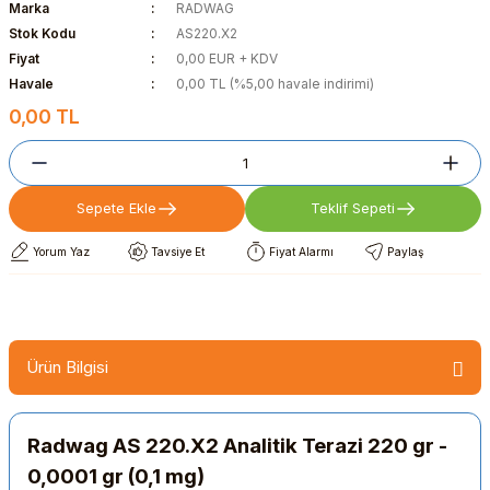
Marka
RADWAG
Stok Kodu
AS220.X2
Fiyat
0,00 EUR + KDV
Havale
0,00 TL (%5,00 havale indirimi)
0,00 TL
Sepete Ekle
Teklif Sepeti
Yorum Yaz
Tavsiye Et
Fiyat Alarmı
Paylaş
Ürün Bilgisi
Radwag AS 220.X2 Analitik Terazi 220 gr -
0,0001 gr (0,1 mg)