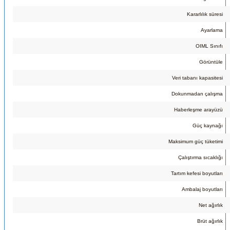
Kararlılık süresi
Ayarlama
OIML Sınıfı
Görüntüle
Veri tabanı kapasitesi
Dokunmadan çalışma
Haberleşme arayüzü
Güç kaynağı
Maksimum güç tüketimi
Çalıştırma sıcaklığı
Tartım kefesi boyutları
Ambalaj boyutları
Net ağırlık
Brüt ağırlık