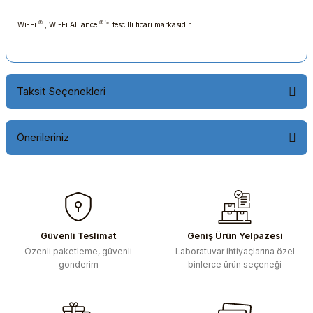
®
® 'ın
Wi-Fi
, Wi-Fi Alliance
tescilli ticari markasıdır .
Taksit Seçenekleri
Önerileriniz
Bu ürünün fiyat bilgisi, resim, ürün açıklamalarında ve diğer
konularda yetersiz gördüğünüz noktaları öneri formunu
kullanarak tarafımıza iletebilirsiniz.
Görüş ve önerileriniz için teşekkür ederiz.
Güvenli Teslimat
Geniş Ürün Yelpazesi
Özenli paketleme, güvenli
Laboratuvar ihtiyaçlarına özel
Ürün resmi kalitesiz, bozuk veya görüntülenemiyor.
gönderim
binlerce ürün seçeneği
Ürün açıklamasında eksik bilgiler bulunuyor.
Ürün bilgilerinde hatalar bulunuyor.