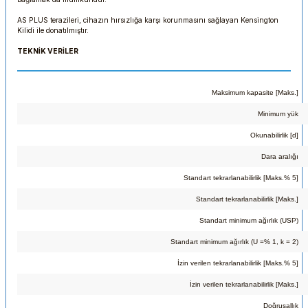
AS PLUS terazileri, cihazın hırsızlığa karşı korunmasını sağlayan Kensington
Kilidi ile donatılmıştır.
TEKNİK VERİLER
Maksimum kapasite [Maks.]
Minimum yük
Okunabilirlik [d]
Dara aralığı
Standart tekrarlanabilirlik [Maks.% 5]
Standart tekrarlanabilirlik [Maks.]
Standart minimum ağırlık (USP)
Standart minimum ağırlık (U =% 1, k = 2)
İzin verilen tekrarlanabilirlik [Maks.% 5]
İzin verilen tekrarlanabilirlik [Maks.]
Doğrusallık