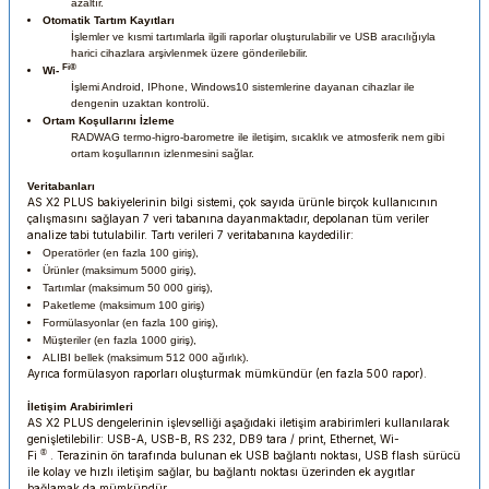
azaltır.
Otomatik Tartım Kayıtları
İşlemler ve kısmi tartımlarla ilgili raporlar oluşturulabilir ve USB aracılığıyla
harici cihazlara arşivlenmek üzere gönderilebilir.
Fi®
Wi-
İşlemi Android, IPhone, Windows10 sistemlerine dayanan cihazlar ile
dengenin uzaktan kontrolü.
Ortam Koşullarını İzleme
RADWAG termo-higro-barometre ile iletişim, sıcaklık ve atmosferik nem gibi
ortam koşullarının izlenmesini sağlar.
Veritabanları
AS X2 PLUS bakiyelerinin bilgi sistemi, çok sayıda ürünle birçok kullanıcının
çalışmasını sağlayan 7 veri tabanına dayanmaktadır, depolanan tüm veriler
analize tabi tutulabilir. Tartı verileri 7 veritabanına kaydedilir:
Operatörler (en fazla 100 giriş),
Ürünler (maksimum 5000 giriş),
Tartımlar (maksimum 50 000 giriş),
Paketleme (maksimum 100 giriş)
Formülasyonlar (en fazla 100 giriş),
Müşteriler (en fazla 1000 giriş),
ALIBI bellek (maksimum 512 000 ağırlık).
Ayrıca formülasyon raporları oluşturmak mümkündür (en fazla 500 rapor).
İletişim Arabirimleri
AS X2 PLUS dengelerinin işlevselliği aşağıdaki iletişim arabirimleri kullanılarak
genişletilebilir: USB-A, USB-B, RS 232, DB9 tara / print, Ethernet, Wi-
®
Fi
. Terazinin ön tarafında bulunan ek USB bağlantı noktası, USB flash sürücü
ile kolay ve hızlı iletişim sağlar, bu bağlantı noktası üzerinden ek aygıtlar
bağlamak da mümkündür.