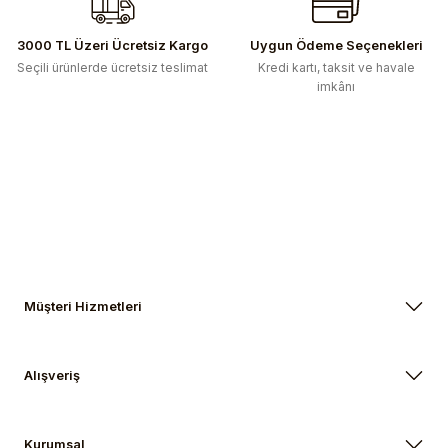
Ürün fiyatı diğer sitelerden daha pahalı.
Bu ürüne benzer farklı alternatifler olmalı.
3000 TL Üzeri Ücretsiz Kargo
Uygun Ödeme Seçenekleri
Seçili ürünlerde ücretsiz teslimat
Kredi kartı, taksit ve havale
imkânı
Gönder
Müşteri Hizmetleri
Alışveriş
Kurumsal