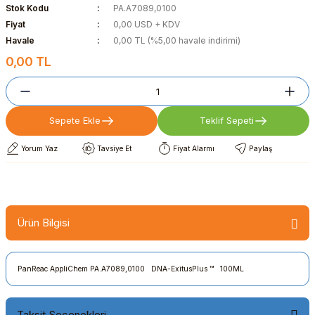
Stok Kodu
PA.A7089,0100
Fiyat
0,00 USD + KDV
Havale
0,00 TL (%5,00 havale indirimi)
0,00 TL
Sepete Ekle
Teklif Sepeti
Yorum Yaz
Tavsiye Et
Fiyat Alarmı
Paylaş
Ürün Bilgisi
PanReac AppliChem PA.A7089,0100 DNA-ExitusPlus ™ 100ML
Taksit Seçenekleri