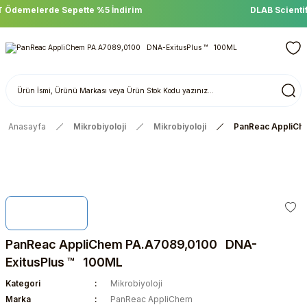
DLAB Scientific Ürünlerinde Sepette %15 İndirim
Anasayfa
Mikrobiyoloji
Mikrobiyoloji
PanReac AppliCh
PanReac AppliChem PA.A7089,0100 DNA-
ExitusPlus ™ 100ML
Kategori
Mikrobiyoloji
Marka
PanReac AppliChem