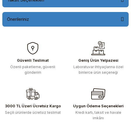
Önerileriniz
Bu ürünün fiyat bilgisi, resim, ürün açıklamalarında ve diğer
konularda yetersiz gördüğünüz noktaları öneri formunu
kullanarak tarafımıza iletebilirsiniz.
Görüş ve önerileriniz için teşekkür ederiz.
Güvenli Teslimat
Geniş Ürün Yelpazesi
Özenli paketleme, güvenli
Laboratuvar ihtiyaçlarına özel
Ürün resmi kalitesiz, bozuk veya görüntülenemiyor.
gönderim
binlerce ürün seçeneği
Ürün açıklamasında eksik bilgiler bulunuyor.
Ürün bilgilerinde hatalar bulunuyor.
Ürün fiyatı diğer sitelerden daha pahalı.
Bu ürüne benzer farklı alternatifler olmalı.
3000 TL Üzeri Ücretsiz Kargo
Uygun Ödeme Seçenekleri
Seçili ürünlerde ücretsiz teslimat
Kredi kartı, taksit ve havale
imkânı