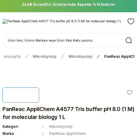
DLAB Scientific Ürünlerinde Sepette %15 İndirim
Anasayfa
Mikrobiyoloji
Mikrobiyoloji
PanReac AppliChem
PanReac AppliChem A4577 Tris buffer pH 8.0 (1 M)
for molecular biology 1 L
Kategori
Mikrobiyoloji
Marka
PanReac AppliChem