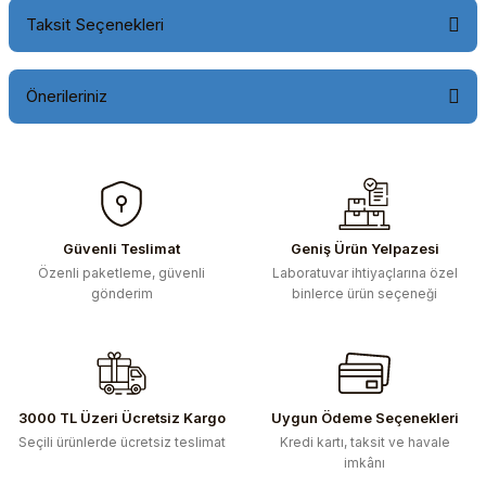
Taksit Seçenekleri
Önerileriniz
Bu ürünün fiyat bilgisi, resim, ürün açıklamalarında ve diğer
konularda yetersiz gördüğünüz noktaları öneri formunu
kullanarak tarafımıza iletebilirsiniz.
Görüş ve önerileriniz için teşekkür ederiz.
Güvenli Teslimat
Geniş Ürün Yelpazesi
Özenli paketleme, güvenli
Laboratuvar ihtiyaçlarına özel
Ürün resmi kalitesiz, bozuk veya görüntülenemiyor.
gönderim
binlerce ürün seçeneği
Ürün açıklamasında eksik bilgiler bulunuyor.
Ürün bilgilerinde hatalar bulunuyor.
Ürün fiyatı diğer sitelerden daha pahalı.
Bu ürüne benzer farklı alternatifler olmalı.
3000 TL Üzeri Ücretsiz Kargo
Uygun Ödeme Seçenekleri
Seçili ürünlerde ücretsiz teslimat
Kredi kartı, taksit ve havale
imkânı