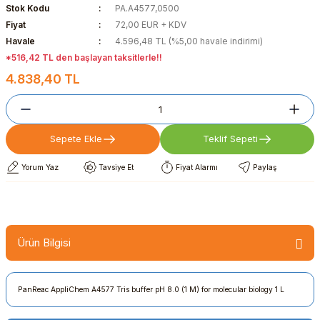
Stok Kodu
PA.A4577,0500
Fiyat
72,00 EUR + KDV
Havale
4.596,48 TL (%5,00 havale indirimi)
*516,42 TL den başlayan taksitlerle!!
4.838,40 TL
Sepete Ekle
Teklif Sepeti
Yorum Yaz
Tavsiye Et
Fiyat Alarmı
Paylaş
Ürün Bilgisi
PanReac AppliChem A4577 Tris buffer pH 8.0 (1 M) for molecular biology 1 L