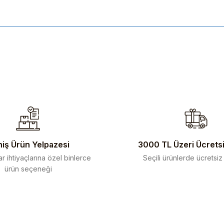
ularda yetersiz gördüğünüz noktaları öneri formunu kullanarak tarafımıza 
iş Ürün Yelpazesi
3000 TL Üzeri Ücrets
r ihtiyaçlarına özel binlerce
Seçili ürünlerde ücretsiz
ürün seçeneği
Gönder