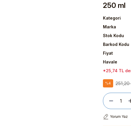
250 ml
Kategori
Marka
Stok Kodu
Barkod Kodu
Fiyat
Havale
*25,74 TL den
251,20
%4
Yorum Yaz