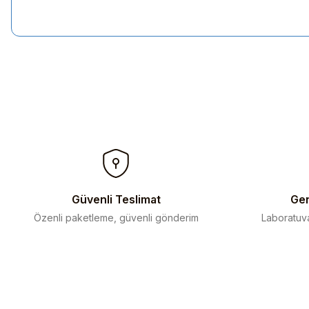
Bu ürünün fiyat bilgisi, resim, ürün açıklamalarında ve diğer kon
Görüş ve önerileriniz için teşekkür ederiz.
Ürün resmi kalitesiz, bozuk veya görüntülenemiyor.
Ürün açıklamasında eksik bilgiler bulunuyor.
Ürün bilgilerinde hatalar bulunuyor.
Ürün fiyatı diğer sitelerden daha pahalı.
Bu ürüne benzer farklı alternatifler olmalı.
Güvenli Teslimat
Gen
Özenli paketleme, güvenli gönderim
Laboratuva