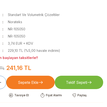
Standart Ve Volumetrik Çözeltiler
Norateks
NR-105050
NR-105050
3,74 EUR + KDV
229,10 TL (%5,00 havale indirimi)
 başlayan taksitlerle!!
241,16 TL
 TL
Sepete Ekle
Teklif Sepeti
Tavsiye Et
Fiyat Alarmı
Paylaş