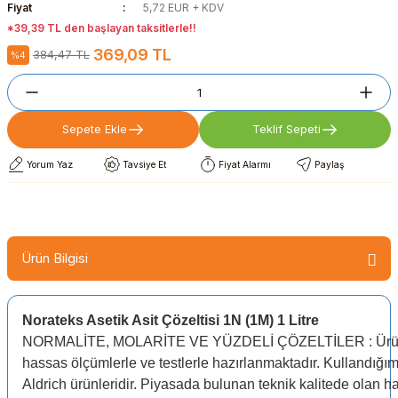
Fiyat
5,72 EUR + KDV
*39,39 TL den başlayan taksitlerle!!
369,09 TL
384,47 TL
%4
Sepete Ekle
Teklif Sepeti
Yorum Yaz
Tavsiye Et
Fiyat Alarmı
Paylaş
Ürün Bilgisi
Norateks Asetik Asit Çözeltisi 1N (1M) 1 Litre
NORMALİTE, MOLARİTE VE YÜZDELİ ÇÖZELTİLER : Ürünleri
hassas ölçümlerle ve testlerle hazırlanmaktadır. Kullandı
Aldrich ürünleridir. Piyasada bulunan teknik kalitede olan