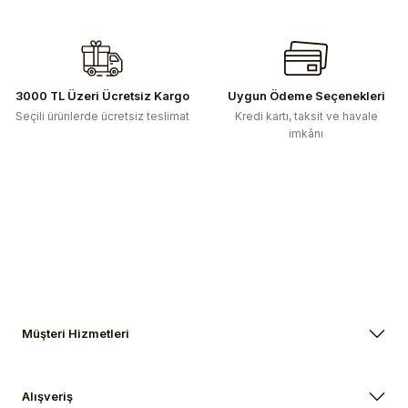
Ürün açıklamasında eksik bilgiler bulunuyor.
Ürün bilgilerinde hatalar bulunuyor.
Ürün fiyatı diğer sitelerden daha pahalı.
Bu ürüne benzer farklı alternatifler olmalı.
3000 TL Üzeri Ücretsiz Kargo
Uygun Ödeme Seçenekleri
Seçili ürünlerde ücretsiz teslimat
Kredi kartı, taksit ve havale
imkânı
Gönder
Müşteri Hizmetleri
Alışveriş