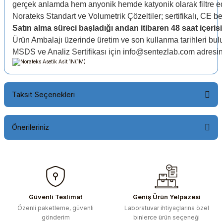
gerçek anlamda hem anyonik hemde katyonik olarak filtre edi
Norateks Standart ve Volumetrik Çözeltiler; sertifikalı, CE b
Satın alma süreci başladığı andan itibaren 48 saat içerisi
Ürün Ambalajı üzerinde üretim ve son kullanma tarihleri bul
MSDS ve Analiz Sertifikası için info@sentezlab.com adresin
Taksit Seçenekleri
Önerileriniz
Bu ürünün fiyat bilgisi, resim, ürün açıklamalarında ve diğer
konularda yetersiz gördüğünüz noktaları öneri formunu
kullanarak tarafımıza iletebilirsiniz.
Görüş ve önerileriniz için teşekkür ederiz.
Güvenli Teslimat
Geniş Ürün Yelpazesi
Özenli paketleme, güvenli
Laboratuvar ihtiyaçlarına özel
Ürün resmi kalitesiz, bozuk veya görüntülenemiyor.
gönderim
binlerce ürün seçeneği