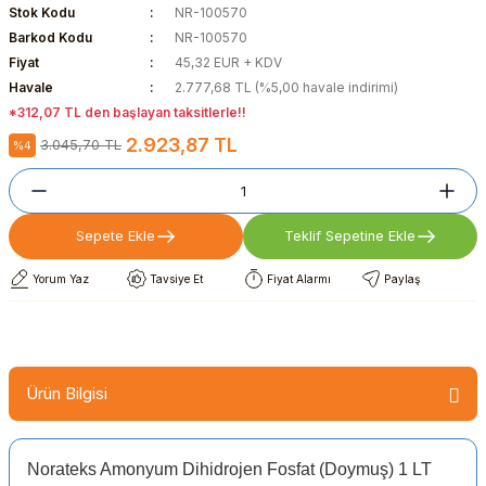
Stok Kodu
NR-100570
Barkod Kodu
NR-100570
Fiyat
45,32 EUR + KDV
Havale
2.777,68 TL (%5,00 havale indirimi)
*312,07 TL den başlayan taksitlerle!!
2.923,87 TL
3.045,70 TL
%4
Sepete Ekle
Teklif Sepetine Ekle
Yorum Yaz
Tavsiye Et
Fiyat Alarmı
Paylaş
Ürün Bilgisi
Norateks Amonyum Dihidrojen Fosfat (Doymuş) 1 LT