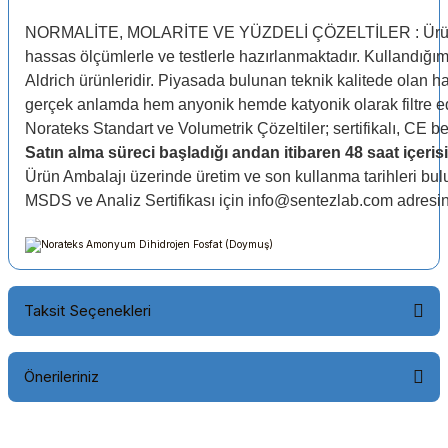
NORMALİTE, MOLARİTE VE YÜZDELİ ÇÖZELTİLER : Ürünleri
hassas ölçümlerle ve testlerle hazırlanmaktadır. Kullandı
Aldrich ürünleridir. Piyasada bulunan teknik kalitede olan
gerçek anlamda hem anyonik hemde katyonik olarak filtre edi
Norateks Standart ve Volumetrik Çözeltiler; sertifikalı, CE b
Satın alma süreci başladığı andan itibaren 48 saat içerisi
Ürün Ambalajı üzerinde üretim ve son kullanma tarihleri bul
MSDS ve Analiz Sertifikası için info@sentezlab.com adresin
Taksit Seçenekleri
Önerileriniz
Bu ürünün fiyat bilgisi, resim, ürün açıklamalarında ve diğer