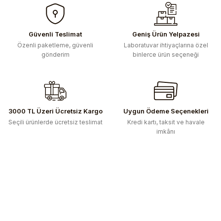
konularda yetersiz gördüğünüz noktaları öneri formunu
kullanarak tarafımıza iletebilirsiniz.
Görüş ve önerileriniz için teşekkür ederiz.
Güvenli Teslimat
Geniş Ürün Yelpazesi
Özenli paketleme, güvenli
Laboratuvar ihtiyaçlarına özel
Ürün resmi kalitesiz, bozuk veya görüntülenemiyor.
gönderim
binlerce ürün seçeneği
Ürün açıklamasında eksik bilgiler bulunuyor.
Ürün bilgilerinde hatalar bulunuyor.
Ürün fiyatı diğer sitelerden daha pahalı.
Bu ürüne benzer farklı alternatifler olmalı.
3000 TL Üzeri Ücretsiz Kargo
Uygun Ödeme Seçenekleri
Seçili ürünlerde ücretsiz teslimat
Kredi kartı, taksit ve havale
imkânı
Gönder