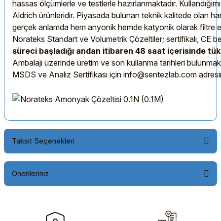
hassas ölçümlerle ve testlerle hazırlanmaktadır. Kullandı
Aldrich ürünleridir. Piyasada bulunan teknik kalitede olan 
gerçek anlamda hem anyonik hemde katyonik olarak filtre edi
Norateks Standart ve Volumetrik Çözeltiler; sertifikalı, CE b
süreci başladığı andan itibaren 48 saat içerisinde tüke
Ambalajı üzerinde üretim ve son kullanma tarihleri bulunmakt
MSDS ve Analiz Sertifikası için info@sentezlab.com adresin
Taksit Seçenekleri
Önerileriniz
Bu ürünün fiyat bilgisi, resim, ürün açıklamalarında ve diğer
konularda yetersiz gördüğünüz noktaları öneri formunu