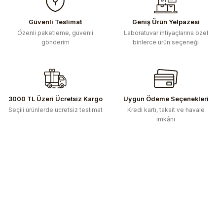
kullanarak tarafımıza iletebilirsiniz.
Görüş ve önerileriniz için teşekkür ederiz.
Güvenli Teslimat
Geniş Ürün Yelpazesi
Özenli paketleme, güvenli
Laboratuvar ihtiyaçlarına özel
Ürün resmi kalitesiz, bozuk veya görüntülenemiyor.
gönderim
binlerce ürün seçeneği
Ürün açıklamasında eksik bilgiler bulunuyor.
Ürün bilgilerinde hatalar bulunuyor.
Ürün fiyatı diğer sitelerden daha pahalı.
Bu ürüne benzer farklı alternatifler olmalı.
3000 TL Üzeri Ücretsiz Kargo
Uygun Ödeme Seçenekleri
Seçili ürünlerde ücretsiz teslimat
Kredi kartı, taksit ve havale
imkânı
Gönder