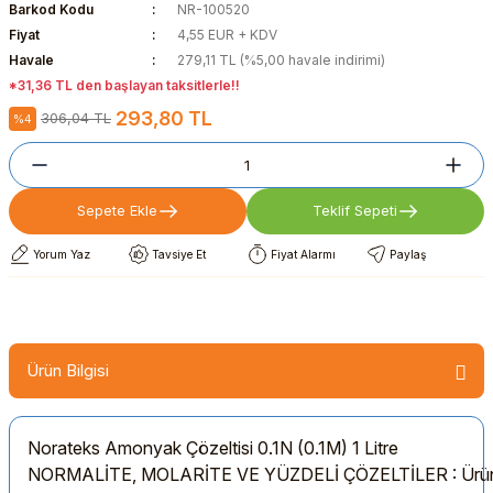
Barkod Kodu
NR-100520
Fiyat
4,55 EUR + KDV
Havale
279,11 TL (%5,00 havale indirimi)
*31,36 TL den başlayan taksitlerle!!
293,80 TL
306,04 TL
%4
Sepete Ekle
Teklif Sepeti
Yorum Yaz
Tavsiye Et
Fiyat Alarmı
Paylaş
Ürün Bilgisi
Norateks Amonyak Çözeltisi 0.1N (0.1M) 1 Litre
NORMALİTE, MOLARİTE VE YÜZDELİ ÇÖZELTİLER : Ürünlerim