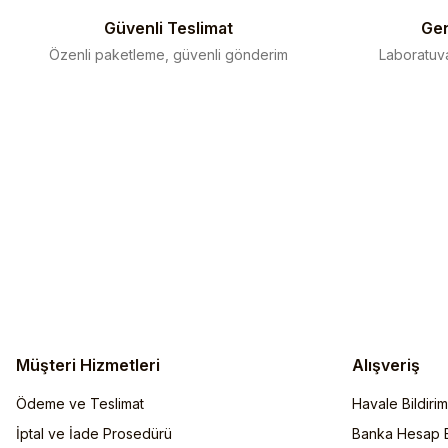
Bu ürüne benzer farklı alternatifler olmalı.
Güvenli Teslimat
Gen
Özenli paketleme, güvenli gönderim
Laboratuva
Müşteri Hizmetleri
Alışveriş
Ödeme ve Teslimat
Havale Bildiri
İptal ve İade Prosedürü
Banka Hesap Bi