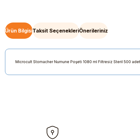
Ürün Bilgisi
Taksit Seçenekleri
Önerileriniz
Microcult Stomacher Numune Poşeti 1080 ml Filtresiz Steril 500 ade
Bu ürünün fiyat bilgisi, resim, ürün açıklamalarında ve diğer kon
Görüş ve önerileriniz için teşekkür ederiz.
Ürün resmi kalitesiz, bozuk veya görüntülenemiyor.
Ürün açıklamasında eksik bilgiler bulunuyor.
Ürün bilgilerinde hatalar bulunuyor.
Ürün fiyatı diğer sitelerden daha pahalı.