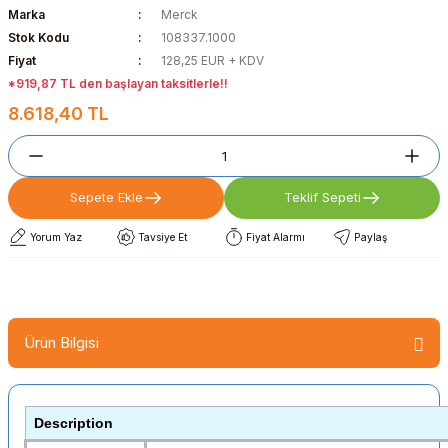
Marka
Merck
Stok Kodu
108337.1000
Fiyat
128,25 EUR + KDV
*919,87 TL den başlayan taksitlerle!!
8.618,40 TL
Sepete Ekle
Teklif Sepeti
Yorum Yaz
Tavsiye Et
Fiyat Alarmı
Paylaş
Ürün Bilgisi
Description