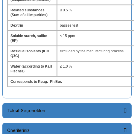
Related substances
≤ 0.5 %
(Sum of all impurities)
Dextrin
passes test
Soluble starch, sulfite
≤ 15 ppm
(EP)
Residual solvents (ICH
excluded by the manufacturing process
Q3C)
Water (according to Karl
≤ 1.0 %
Fischer)
Corresponds to Reag. Ph.Eur.
Taksit Seçenekleri
Önerileriniz