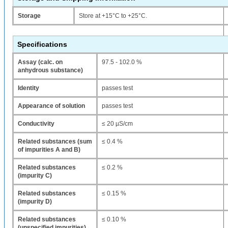
Storage
Store at +15°C to +25°C.
Specifications
Assay (calc. on
97.5 - 102.0 %
anhydrous substance)
Identity
passes test
Appearance of solution
passes test
Conductivity
≤ 20 µS/cm
Related substances (sum
≤ 0.4 %
of impurities A and B)
Related substances
≤ 0.2 %
(impurity C)
Related substances
≤ 0.15 %
(impurity D)
Related substances
≤ 0.10 %
(unspecified impurities)