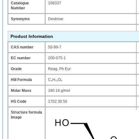
Catalogue
108337
Number
Synonyms
Dextrose
Product Information
CAS number
50-99-7
EC number
200-075-1
Grade
Reag. Ph Eur
Hill Formula
C₆H₁₂O₆
Molar Mass
180.16 g/mol
HS Code
1702 30 50
Structure formula
Image