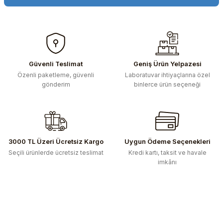
Bu ürünün fiyat bilgisi, resim, ürün açıklamalarında ve diğer
konularda yetersiz gördüğünüz noktaları öneri formunu
kullanarak tarafımıza iletebilirsiniz.
Görüş ve önerileriniz için teşekkür ederiz.
Güvenli Teslimat
Geniş Ürün Yelpazesi
Özenli paketleme, güvenli
Laboratuvar ihtiyaçlarına özel
Ürün resmi kalitesiz, bozuk veya görüntülenemiyor.
gönderim
binlerce ürün seçeneği
Ürün açıklamasında eksik bilgiler bulunuyor.
Ürün bilgilerinde hatalar bulunuyor.
Ürün fiyatı diğer sitelerden daha pahalı.
Bu ürüne benzer farklı alternatifler olmalı.
3000 TL Üzeri Ücretsiz Kargo
Uygun Ödeme Seçenekleri
Seçili ürünlerde ücretsiz teslimat
Kredi kartı, taksit ve havale
imkânı
Gönder