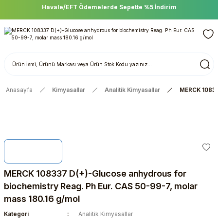
Havale/EFT Ödemelerde Sepette %5 İndirim
Anasayfa
Kimyasallar
Analitik Kimyasallar
MERCK 108337
MERCK 108337 D(+)-Glucose anhydrous for
biochemistry Reag. Ph Eur. CAS 50-99-7, molar
mass 180.16 g/mol
Kategori
Analitik Kimyasallar