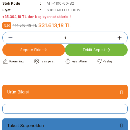
Stok Kodu
MT-1100-60-B2
Fiyat
6.168,40 EUR + KDV
*35.394,18 TL den başlayan taksitlerle!!
331.613,18 TL
414.516,48 TL
%20
Sepete Ekle
Teklif Sepeti
Yorum Yaz
Tavsiye Et
Fiyat Alarmı
Paylaş
Ürün Bilgisi
Taksit Seçenekleri