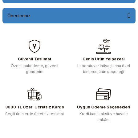
Önerileriniz
Bu ürünün fiyat bilgisi, resim, ürün açıklamalarında ve diğer
konularda yetersiz gördüğünüz noktaları öneri formunu
kullanarak tarafımıza iletebilirsiniz.
Görüş ve önerileriniz için teşekkür ederiz.
Güvenli Teslimat
Geniş Ürün Yelpazesi
Özenli paketleme, güvenli
Laboratuvar ihtiyaçlarına özel
Ürün resmi kalitesiz, bozuk veya görüntülenemiyor.
gönderim
binlerce ürün seçeneği
Ürün açıklamasında eksik bilgiler bulunuyor.
Ürün bilgilerinde hatalar bulunuyor.
Ürün fiyatı diğer sitelerden daha pahalı.
Bu ürüne benzer farklı alternatifler olmalı.
3000 TL Üzeri Ücretsiz Kargo
Uygun Ödeme Seçenekleri
Seçili ürünlerde ücretsiz teslimat
Kredi kartı, taksit ve havale
imkânı