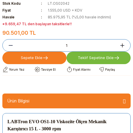
Stok Kodu
LT.OS02042
Fiyat
1.555,00 USD + KDV
Havale
85.975,95 TL (%5,00 havale indirimi)
*9.659,47 TL den başlayan taksitlerle!!
90.501,00 TL
Sepete Ekle
Teklif Sepetine Ekle
Yorum Yaz
Tavsiye Et
Fiyat Alarmı
Paylaş
Ürün Bilgisi
LABTron EVO OS1-10 Viskozite Ölçen Mekanik
Karıştırıcı 15 L - 3000 rpm