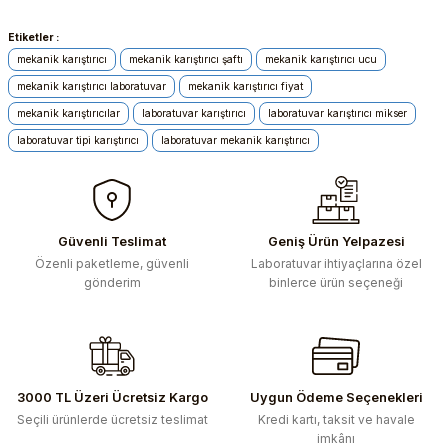
Etiketler :
Bu ürünün fiyat bilgisi, resim, ürün açıklamalarında ve diğer
konularda yetersiz gördüğünüz noktaları öneri formunu
mekanik karıştırıcı
mekanik karıştırıcı şaftı
mekanik karıştırıcı ucu
kullanarak tarafımıza iletebilirsiniz.
mekanik karıştırıcı laboratuvar
mekanik karıştırıcı fiyat
Görüş ve önerileriniz için teşekkür ederiz.
mekanik karıştırıcılar
laboratuvar karıştırıcı
laboratuvar karıştırıcı mikser
laboratuvar tipi karıştırıcı
laboratuvar mekanik karıştırıcı
Ürün resmi kalitesiz, bozuk veya görüntülenemiyor.
Ürün açıklamasında eksik bilgiler bulunuyor.
Ürün bilgilerinde hatalar bulunuyor.
Ürün fiyatı diğer sitelerden daha pahalı.
Güvenli Teslimat
Geniş Ürün Yelpazesi
Bu ürüne benzer farklı alternatifler olmalı.
Özenli paketleme, güvenli
Laboratuvar ihtiyaçlarına özel
gönderim
binlerce ürün seçeneği
Gönder
3000 TL Üzeri Ücretsiz Kargo
Uygun Ödeme Seçenekleri
Seçili ürünlerde ücretsiz teslimat
Kredi kartı, taksit ve havale
imkânı