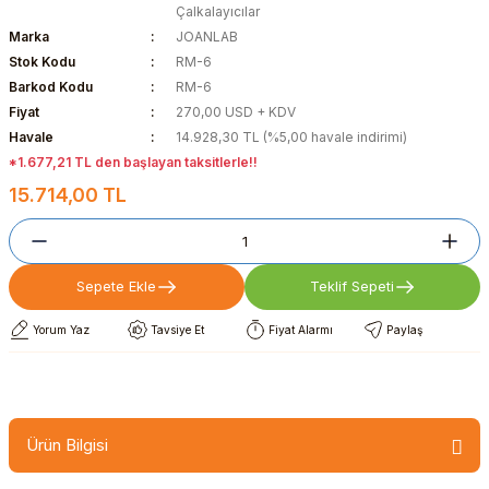
Çalkalayıcılar
Marka
JOANLAB
Stok Kodu
RM-6
Barkod Kodu
RM-6
Fiyat
270,00 USD + KDV
Havale
14.928,30 TL (%5,00 havale indirimi)
*1.677,21 TL den başlayan taksitlerle!!
15.714,00 TL
Sepete Ekle
Teklif Sepeti
Yorum Yaz
Tavsiye Et
Fiyat Alarmı
Paylaş
Ürün Bilgisi