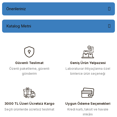
Önerileriniz
Katalog Metni
Bu ürünün fiyat bilgisi, resim, ürün açıklamalarında ve diğer
konularda yetersiz gördüğünüz noktaları öneri formunu
https://drive.google.com/file/d/1HULmKhe1ob1R4KFXYipLZ6BaI6QxW505/view?
kullanarak tarafımıza iletebilirsiniz.
usp=sharing
Görüş ve önerileriniz için teşekkür ederiz.
Ürün resmi kalitesiz, bozuk veya görüntülenemiyor.
Ürün açıklamasında eksik bilgiler bulunuyor.
Güvenli Teslimat
Geniş Ürün Yelpazesi
Özenli paketleme, güvenli
Laboratuvar ihtiyaçlarına özel
Ürün bilgilerinde hatalar bulunuyor.
gönderim
binlerce ürün seçeneği
Ürün fiyatı diğer sitelerden daha pahalı.
Bu ürüne benzer farklı alternatifler olmalı.
3000 TL Üzeri Ücretsiz Kargo
Uygun Ödeme Seçenekleri
Seçili ürünlerde ücretsiz teslimat
Kredi kartı, taksit ve havale
imkânı