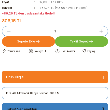
Fiyat
12,03 EUR + KDV
Havale
767,74 TL (%5,00 havale indirimi)
*86,26 TL den başlayan taksitlerle!!
808,15 TL
Sepete Ekle
Teklif Sepeti
Yorum Yaz
Tavsiye Et
Fiyat Alarmı
Paylaş
Ürün Bilgisi
ISOLAB Ultrasonik Banyo Deterjanı 1000 Ml
Taksit Seçenekleri