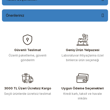
Önerileriniz
Bu ürünün fiyat bilgisi, resim, ürün açıklamalarında ve diğer
konularda yetersiz gördüğünüz noktaları öneri formunu
kullanarak tarafımıza iletebilirsiniz.
Görüş ve önerileriniz için teşekkür ederiz.
Güvenli Teslimat
Geniş Ürün Yelpazesi
Özenli paketleme, güvenli
Laboratuvar ihtiyaçlarına özel
Ürün resmi kalitesiz, bozuk veya görüntülenemiyor.
gönderim
binlerce ürün seçeneği
Ürün açıklamasında eksik bilgiler bulunuyor.
Ürün bilgilerinde hatalar bulunuyor.
Ürün fiyatı diğer sitelerden daha pahalı.
Bu ürüne benzer farklı alternatifler olmalı.
3000 TL Üzeri Ücretsiz Kargo
Uygun Ödeme Seçenekleri
Seçili ürünlerde ücretsiz teslimat
Kredi kartı, taksit ve havale
imkânı