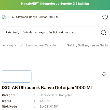
Havale/EFT Ödemelerde Sepette %5 İndirim
Anasayfa
Laboratuvar Cihazları
Saf Su, Su Banyosu ve Su Sis
ISOLAB Ultrasonik Banyo Deterjanı 1000 Ml
Kategori
Ultrasonik Su Banyoları
Marka
ISOLAB
Stok Kodu
SL-621.01.101