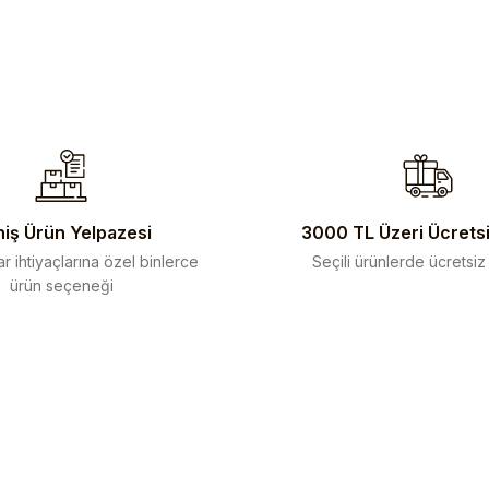
ularda yetersiz gördüğünüz noktaları öneri formunu kullanarak tarafımıza 
iş Ürün Yelpazesi
3000 TL Üzeri Ücrets
r ihtiyaçlarına özel binlerce
Seçili ürünlerde ücretsiz
ürün seçeneği
Gönder