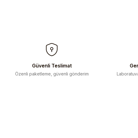
Bu ürünün fiyat bilgisi, resim, ürün açıklamalarında ve diğer kon
Görüş ve önerileriniz için teşekkür ederiz.
Ürün resmi kalitesiz, bozuk veya görüntülenemiyor.
Ürün açıklamasında eksik bilgiler bulunuyor.
Ürün bilgilerinde hatalar bulunuyor.
Ürün fiyatı diğer sitelerden daha pahalı.
Bu ürüne benzer farklı alternatifler olmalı.
Güvenli Teslimat
Gen
Özenli paketleme, güvenli gönderim
Laboratuva