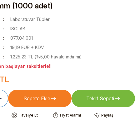
 mm (1000 adet)
Laboratuvar Tüpleri
ISOLAB
077.04.001
19,19 EUR + KDV
1.225,23 TL (%5,00 havale indirimi)
n başlayan taksitlerle!!
 TL
Sepete Ekle
Teklif Sepeti
Tavsiye Et
Fiyat Alarmı
Paylaş