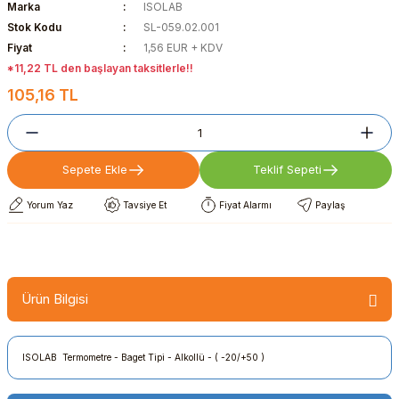
Marka
ISOLAB
Stok Kodu
SL-059.02.001
Fiyat
1,56 EUR + KDV
*11,22 TL den başlayan taksitlerle!!
105,16 TL
Sepete Ekle
Teklif Sepeti
Yorum Yaz
Tavsiye Et
Fiyat Alarmı
Paylaş
Ürün Bilgisi
ISOLAB Termometre - Baget Tipi - Alkollü - ( -20/+50 )