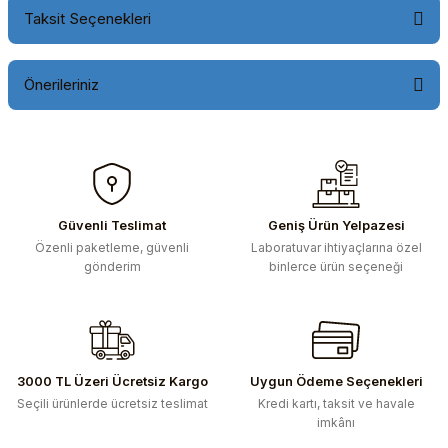
Taksit Seçenekleri
Önerileriniz
Bu ürünün fiyat bilgisi, resim, ürün açıklamalarında ve diğer
konularda yetersiz gördüğünüz noktaları öneri formunu
kullanarak tarafımıza iletebilirsiniz.
Görüş ve önerileriniz için teşekkür ederiz.
Güvenli Teslimat
Geniş Ürün Yelpazesi
Özenli paketleme, güvenli
Laboratuvar ihtiyaçlarına özel
Ürün resmi kalitesiz, bozuk veya görüntülenemiyor.
gönderim
binlerce ürün seçeneği
Ürün açıklamasında eksik bilgiler bulunuyor.
Ürün bilgilerinde hatalar bulunuyor.
Ürün fiyatı diğer sitelerden daha pahalı.
Bu ürüne benzer farklı alternatifler olmalı.
3000 TL Üzeri Ücretsiz Kargo
Uygun Ödeme Seçenekleri
Seçili ürünlerde ücretsiz teslimat
Kredi kartı, taksit ve havale
imkânı