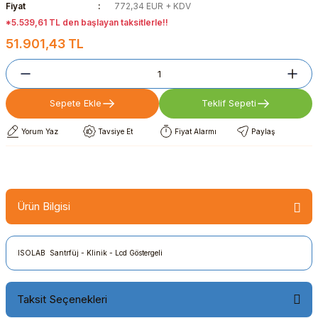
Fiyat
772,34 EUR + KDV
*5.539,61 TL den başlayan taksitlerle!!
51.901,43 TL
Sepete Ekle
Teklif Sepeti
Yorum Yaz
Tavsiye Et
Fiyat Alarmı
Paylaş
Ürün Bilgisi
ISOLAB Santrfüj - Klinik - Lcd Göstergeli
Taksit Seçenekleri