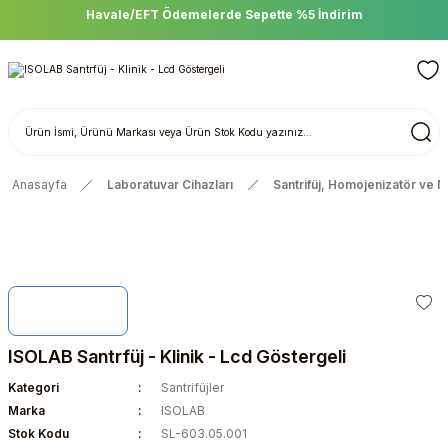
Havale/EFT Ödemelerde Sepette %5 İndirim
Anasayfa
Laboratuvar Cihazları
Santrifüj, Homojenizatör ve 
ISOLAB Santrfüj - Klinik - Lcd Göstergeli
Kategori
Santrifüjler
Marka
ISOLAB
Stok Kodu
SL-603.05.001