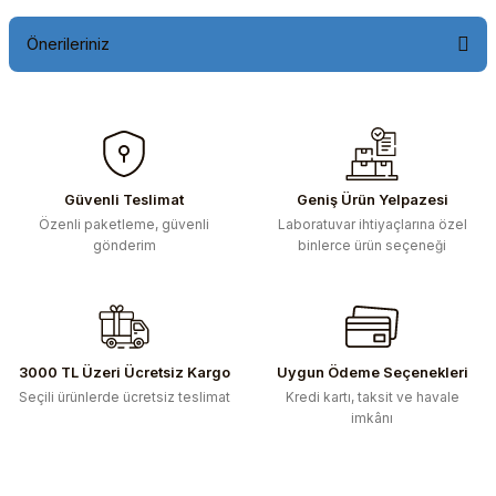
Önerileriniz
Bu ürünün fiyat bilgisi, resim, ürün açıklamalarında ve diğer
konularda yetersiz gördüğünüz noktaları öneri formunu
kullanarak tarafımıza iletebilirsiniz.
Görüş ve önerileriniz için teşekkür ederiz.
Güvenli Teslimat
Geniş Ürün Yelpazesi
Özenli paketleme, güvenli
Laboratuvar ihtiyaçlarına özel
Ürün resmi kalitesiz, bozuk veya görüntülenemiyor.
gönderim
binlerce ürün seçeneği
Ürün açıklamasında eksik bilgiler bulunuyor.
Ürün bilgilerinde hatalar bulunuyor.
Ürün fiyatı diğer sitelerden daha pahalı.
Bu ürüne benzer farklı alternatifler olmalı.
3000 TL Üzeri Ücretsiz Kargo
Uygun Ödeme Seçenekleri
Seçili ürünlerde ücretsiz teslimat
Kredi kartı, taksit ve havale
imkânı