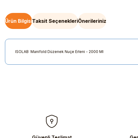
Ürün Bilgisi
Taksit Seçenekleri
Önerileriniz
ISOLAB Manifold Düzenek Nuçe Erleni - 2000 Ml
Bu ürünün fiyat bilgisi, resim, ürün açıklamalarında ve diğer kon
Görüş ve önerileriniz için teşekkür ederiz.
Ürün resmi kalitesiz, bozuk veya görüntülenemiyor.
Ürün açıklamasında eksik bilgiler bulunuyor.
Ürün bilgilerinde hatalar bulunuyor.
Ürün fiyatı diğer sitelerden daha pahalı.
Bu ürüne benzer farklı alternatifler olmalı.
Güvenli Teslimat
Gen