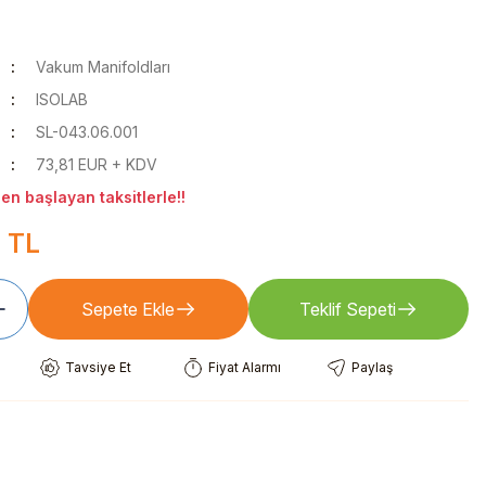
Vakum Manifoldları
ISOLAB
SL-043.06.001
73,81 EUR + KDV
n başlayan taksitlerle!!
1 TL
Sepete Ekle
Teklif Sepeti
Tavsiye Et
Fiyat Alarmı
Paylaş