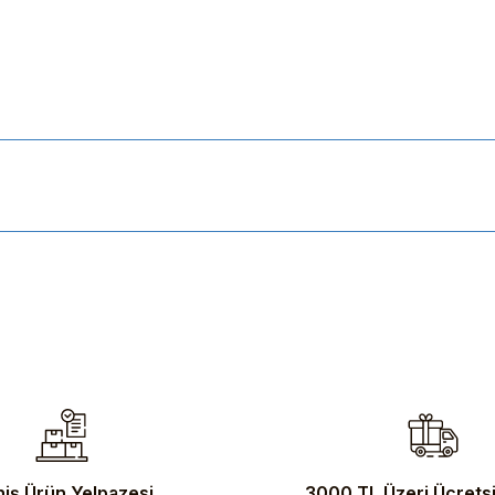
ularda yetersiz gördüğünüz noktaları öneri formunu kullanarak tarafımıza 
iş Ürün Yelpazesi
3000 TL Üzeri Ücrets