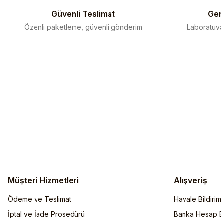
Bu ürüne benzer farklı alternatifler olmalı.
Güvenli Teslimat
Gen
Özenli paketleme, güvenli gönderim
Laboratuva
Müşteri Hizmetleri
Alışveriş
Ödeme ve Teslimat
Havale Bildiri
İptal ve İade Prosedürü
Banka Hesap Bi