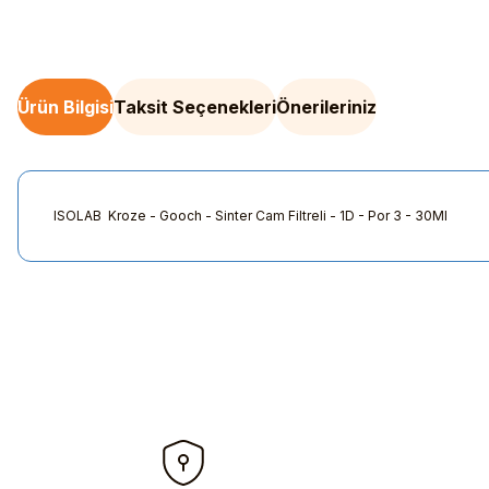
Ürün Bilgisi
Taksit Seçenekleri
Önerileriniz
ISOLAB Kroze - Gooch - Sinter Cam Filtreli - 1D - Por 3 - 30Ml
Bu ürünün fiyat bilgisi, resim, ürün açıklamalarında ve diğer kon
Görüş ve önerileriniz için teşekkür ederiz.
Ürün resmi kalitesiz, bozuk veya görüntülenemiyor.
Ürün açıklamasında eksik bilgiler bulunuyor.
Ürün bilgilerinde hatalar bulunuyor.
Ürün fiyatı diğer sitelerden daha pahalı.