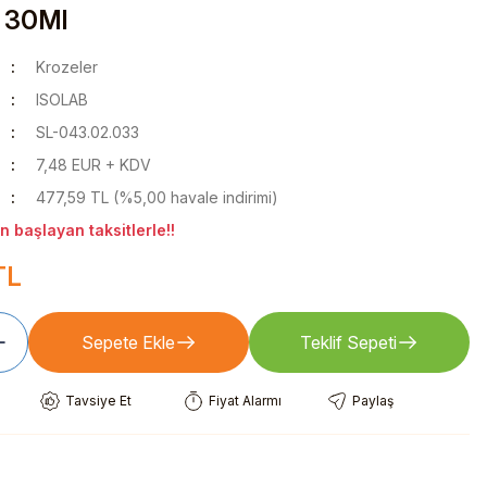
- 30Ml
Krozeler
ISOLAB
SL-043.02.033
7,48 EUR + KDV
477,59 TL (%5,00 havale indirimi)
 başlayan taksitlerle!!
TL
Sepete Ekle
Teklif Sepeti
Tavsiye Et
Fiyat Alarmı
Paylaş