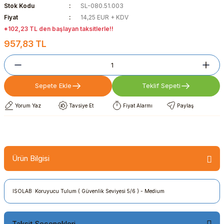
Stok Kodu
SL-080.51.003
Fiyat
14,25 EUR + KDV
*102,23 TL den başlayan taksitlerle!!
957,83 TL
Sepete Ekle
Teklif Sepeti
Yorum Yaz
Tavsiye Et
Fiyat Alarmı
Paylaş
Ürün Bilgisi
ISOLAB Koruyucu Tulum ( Güvenlik Seviyesi 5/6 ) - Medium
Taksit Seçenekleri