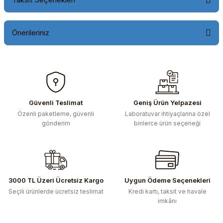
Önerileriniz
Bu ürünün fiyat bilgisi, resim, ürün açıklamalarında ve diğer
konularda yetersiz gördüğünüz noktaları öneri formunu
kullanarak tarafımıza iletebilirsiniz.
Görüş ve önerileriniz için teşekkür ederiz.
Güvenli Teslimat
Geniş Ürün Yelpazesi
Özenli paketleme, güvenli
Laboratuvar ihtiyaçlarına özel
Ürün resmi kalitesiz, bozuk veya görüntülenemiyor.
gönderim
binlerce ürün seçeneği
Ürün açıklamasında eksik bilgiler bulunuyor.
Ürün bilgilerinde hatalar bulunuyor.
Ürün fiyatı diğer sitelerden daha pahalı.
Bu ürüne benzer farklı alternatifler olmalı.
3000 TL Üzeri Ücretsiz Kargo
Uygun Ödeme Seçenekleri
Seçili ürünlerde ücretsiz teslimat
Kredi kartı, taksit ve havale
imkânı