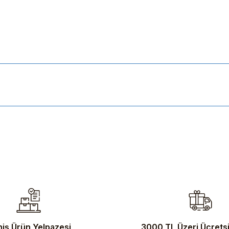
ularda yetersiz gördüğünüz noktaları öneri formunu kullanarak tarafımıza 
iş Ürün Yelpazesi
3000 TL Üzeri Ücrets