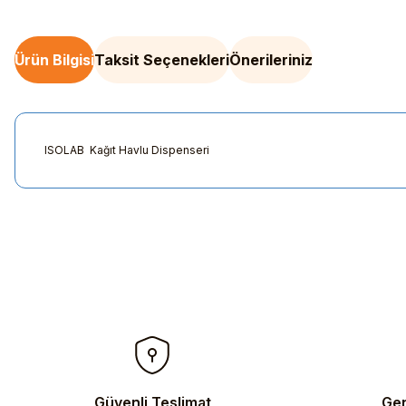
Ürün Bilgisi
Taksit Seçenekleri
Önerileriniz
ISOLAB Kağıt Havlu Dispenseri
Bu ürünün fiyat bilgisi, resim, ürün açıklamalarında ve diğer kon
Görüş ve önerileriniz için teşekkür ederiz.
Ürün resmi kalitesiz, bozuk veya görüntülenemiyor.
Ürün açıklamasında eksik bilgiler bulunuyor.
Ürün bilgilerinde hatalar bulunuyor.
Ürün fiyatı diğer sitelerden daha pahalı.
Bu ürüne benzer farklı alternatifler olmalı.
Güvenli Teslimat
Gen