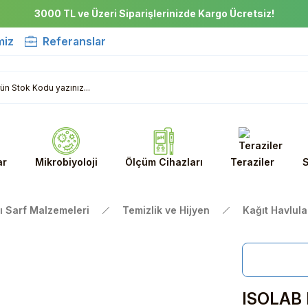
3000 TL ve Üzeri Siparişlerinizde Kargo Ücretsiz!
miz
Referanslar
ar
Mikrobiyoloji
Ölçüm Cihazları
Teraziler
S
ı Sarf Malzemeleri
Temizlik ve Hijyen
Kağıt Havlula
ISOLAB K