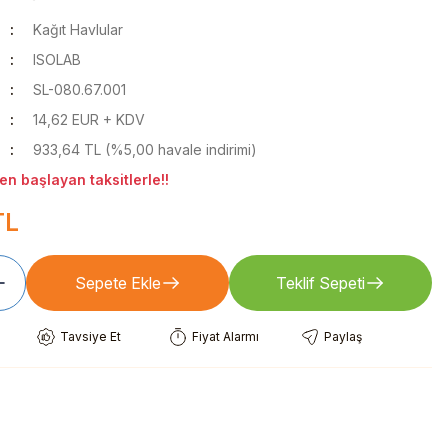
Kağıt Havlular
ISOLAB
SL-080.67.001
14,62 EUR + KDV
933,64 TL (%5,00 havale indirimi)
n başlayan taksitlerle!!
TL
Sepete Ekle
Teklif Sepeti
Tavsiye Et
Fiyat Alarmı
Paylaş