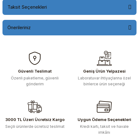
Taksit Seçenekleri
Önerileriniz
Bu ürünün fiyat bilgisi, resim, ürün açıklamalarında ve diğer
konularda yetersiz gördüğünüz noktaları öneri formunu
kullanarak tarafımıza iletebilirsiniz.
Görüş ve önerileriniz için teşekkür ederiz.
Güvenli Teslimat
Geniş Ürün Yelpazesi
Özenli paketleme, güvenli
Laboratuvar ihtiyaçlarına özel
Ürün resmi kalitesiz, bozuk veya görüntülenemiyor.
gönderim
binlerce ürün seçeneği
Ürün açıklamasında eksik bilgiler bulunuyor.
Ürün bilgilerinde hatalar bulunuyor.
Ürün fiyatı diğer sitelerden daha pahalı.
Bu ürüne benzer farklı alternatifler olmalı.
3000 TL Üzeri Ücretsiz Kargo
Uygun Ödeme Seçenekleri
Seçili ürünlerde ücretsiz teslimat
Kredi kartı, taksit ve havale
imkânı