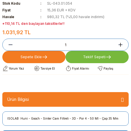
Stok Kodu
SL-043.01.054
Fiyat
15,36 EUR + KDV
Havale
980,32 TL (%5,00 havale indirimi)
*110,14 TL den başlayan taksitlerle!!
1.031,92 TL
Sepete Ekle
Teklif Sepeti
Yorum Yaz
Tavsiye Et
Fiyat Alarmı
Paylaş
Ürün Bilgisi
ISOLAB Huni - Gooch - Sinter Cam Filtreli - 3D - Por 4 - 50 Ml - Çap 35 Mm