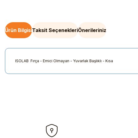
Ürün Bilgisi
Taksit Seçenekleri
Önerileriniz
ISOLAB Fırça - Emici Olmayan - Yuvarlak Başlıklı - Kısa
Bu ürünün fiyat bilgisi, resim, ürün açıklamalarında ve diğer kon
Görüş ve önerileriniz için teşekkür ederiz.
Ürün resmi kalitesiz, bozuk veya görüntülenemiyor.
Ürün açıklamasında eksik bilgiler bulunuyor.
Ürün bilgilerinde hatalar bulunuyor.
Ürün fiyatı diğer sitelerden daha pahalı.