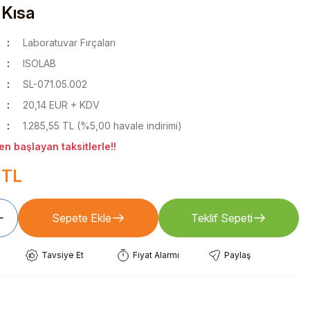
- Kısa
Laboratuvar Fırçaları
ISOLAB
SL-071.05.002
20,14 EUR + KDV
1.285,55 TL (%5,00 havale indirimi)
n başlayan taksitlerle!!
 TL
Sepete Ekle
Teklif Sepeti
Tavsiye Et
Fiyat Alarmı
Paylaş