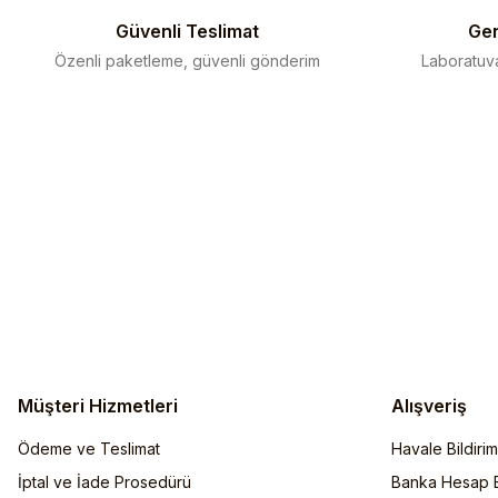
Bu ürüne benzer farklı alternatifler olmalı.
Güvenli Teslimat
Gen
Özenli paketleme, güvenli gönderim
Laboratuva
Müşteri Hizmetleri
Alışveriş
Ödeme ve Teslimat
Havale Bildiri
İptal ve İade Prosedürü
Banka Hesap Bi