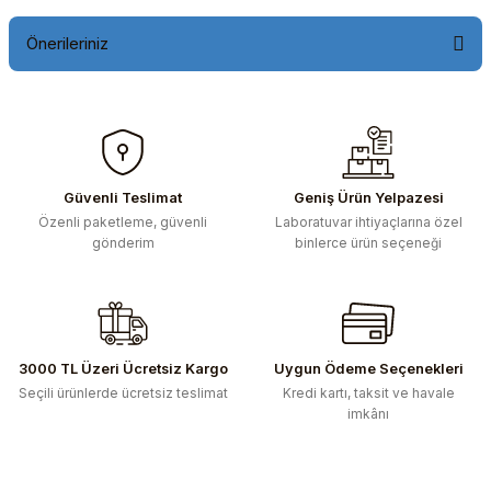
Önerileriniz
Bu ürünün fiyat bilgisi, resim, ürün açıklamalarında ve diğer
konularda yetersiz gördüğünüz noktaları öneri formunu
kullanarak tarafımıza iletebilirsiniz.
Görüş ve önerileriniz için teşekkür ederiz.
Güvenli Teslimat
Geniş Ürün Yelpazesi
Özenli paketleme, güvenli
Laboratuvar ihtiyaçlarına özel
Ürün resmi kalitesiz, bozuk veya görüntülenemiyor.
gönderim
binlerce ürün seçeneği
Ürün açıklamasında eksik bilgiler bulunuyor.
Ürün bilgilerinde hatalar bulunuyor.
Ürün fiyatı diğer sitelerden daha pahalı.
Bu ürüne benzer farklı alternatifler olmalı.
3000 TL Üzeri Ücretsiz Kargo
Uygun Ödeme Seçenekleri
Seçili ürünlerde ücretsiz teslimat
Kredi kartı, taksit ve havale
imkânı