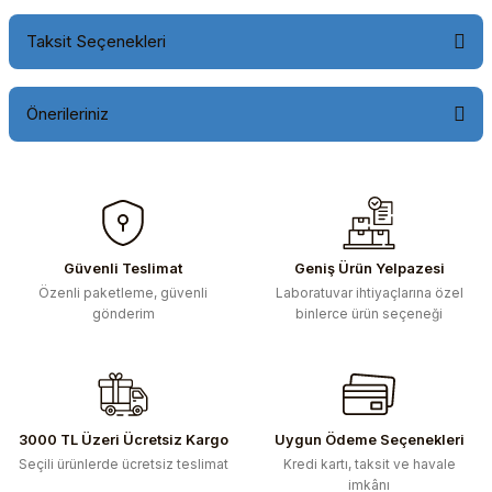
Taksit Seçenekleri
Önerileriniz
Bu ürünün fiyat bilgisi, resim, ürün açıklamalarında ve diğer
konularda yetersiz gördüğünüz noktaları öneri formunu
kullanarak tarafımıza iletebilirsiniz.
Görüş ve önerileriniz için teşekkür ederiz.
Güvenli Teslimat
Geniş Ürün Yelpazesi
Özenli paketleme, güvenli
Laboratuvar ihtiyaçlarına özel
Ürün resmi kalitesiz, bozuk veya görüntülenemiyor.
gönderim
binlerce ürün seçeneği
Ürün açıklamasında eksik bilgiler bulunuyor.
Ürün bilgilerinde hatalar bulunuyor.
Ürün fiyatı diğer sitelerden daha pahalı.
Bu ürüne benzer farklı alternatifler olmalı.
3000 TL Üzeri Ücretsiz Kargo
Uygun Ödeme Seçenekleri
Seçili ürünlerde ücretsiz teslimat
Kredi kartı, taksit ve havale
imkânı