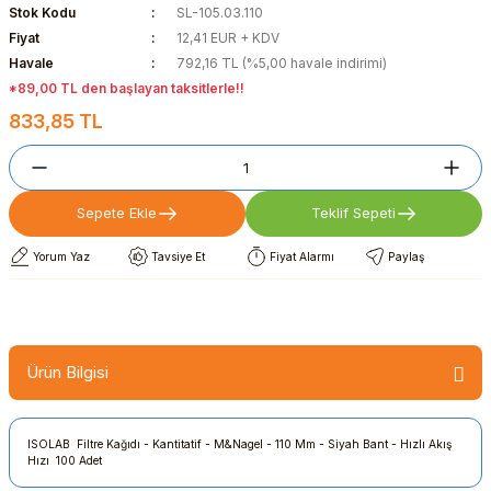
Stok Kodu
SL-105.03.110
Fiyat
12,41 EUR + KDV
Havale
792,16 TL (%5,00 havale indirimi)
*89,00 TL den başlayan taksitlerle!!
833,85 TL
Sepete Ekle
Teklif Sepeti
Yorum Yaz
Tavsiye Et
Fiyat Alarmı
Paylaş
Ürün Bilgisi
ISOLAB Filtre Kağıdı - Kantitatif - M&Nagel - 110 Mm - Siyah Bant - Hızlı Akış
Hızı 100 Adet