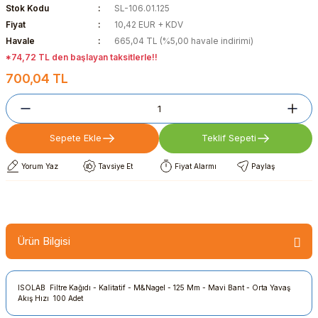
Stok Kodu
SL-106.01.125
Fiyat
10,42 EUR + KDV
Havale
665,04 TL (%5,00 havale indirimi)
*74,72 TL den başlayan taksitlerle!!
700,04 TL
Sepete Ekle
Teklif Sepeti
Yorum Yaz
Tavsiye Et
Fiyat Alarmı
Paylaş
Ürün Bilgisi
ISOLAB Filtre Kağıdı - Kalitatif - M&Nagel - 125 Mm - Mavi Bant - Orta Yavaş
Akış Hızı 100 Adet