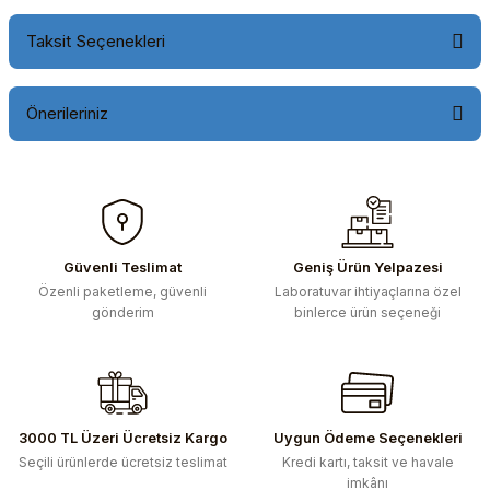
Taksit Seçenekleri
Önerileriniz
Bu ürünün fiyat bilgisi, resim, ürün açıklamalarında ve diğer
konularda yetersiz gördüğünüz noktaları öneri formunu
kullanarak tarafımıza iletebilirsiniz.
Görüş ve önerileriniz için teşekkür ederiz.
Güvenli Teslimat
Geniş Ürün Yelpazesi
Özenli paketleme, güvenli
Laboratuvar ihtiyaçlarına özel
Ürün resmi kalitesiz, bozuk veya görüntülenemiyor.
gönderim
binlerce ürün seçeneği
Ürün açıklamasında eksik bilgiler bulunuyor.
Ürün bilgilerinde hatalar bulunuyor.
Ürün fiyatı diğer sitelerden daha pahalı.
Bu ürüne benzer farklı alternatifler olmalı.
3000 TL Üzeri Ücretsiz Kargo
Uygun Ödeme Seçenekleri
Seçili ürünlerde ücretsiz teslimat
Kredi kartı, taksit ve havale
imkânı